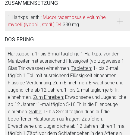
ZUSAMMENSETZUNG
1 Hartkps. enth.:
Mucor racemosus e volumine
mycelii (lyophil., steril.) D4
330 mg
DOSIERUNG
Hartkapseln:
1- bis 3-mal täglich je 1 Hartkps. vor den
Mahlzeiten mit ausreichend Flüssigkeit (vorzugsweise 1
Glas Trinkwasser) einnehmen.
Tabletten:
1- bis 3-mal
täglich 1 Tbl. mit ausreichend Flüssigkeit einnehmen.
Flüssige Verdünnung:
Zum Einnehmen: Erwachsene und
Jugendliche ab 12 Jahren: 1- bis 2-mal täglich je 5 Tr.
einnehmen.
Zum Einreiben:
Erwachsene und Jugendliche
ab 12 Jahren: 1-mal täglich 5-10 Tr. in die Ellenbeuge
einreiben.
Salbe:
1- bis 3-mal täglich dünn auf die
betroffenen Hautpartien auftragen.
Zäpfchen:
Erwachsene und Jugendliche ab 12 Jahren führen 1-mal
täglich 1 Zäpf. vor dem Schlafengehen in den After ein.