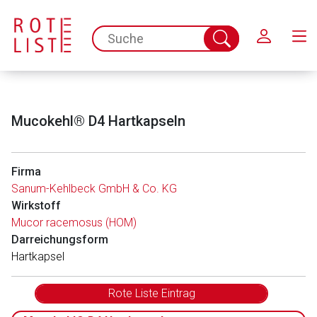
Schließen
spc.search.input.placeholder
Suche
abschicken
Mucokehl® D4 Hartkapseln
Firma
Sanum-Kehlbeck GmbH & Co. KG
Wirkstoff
Mucor racemosus (HOM)
Darreichungsform
Hartkapsel
Rote Liste Eintrag