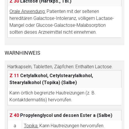
Z 30
Lactose
(Hartkps., Tbl.)
Orale Anwendung:
Patienten mit der seltenen
hereditären Galactose-Intoleranz, völligem Lactase-
Mangel oder Glucose-Galactose-Malabsorption
sollten dieses Arzneimittel nicht einnehmen.
WARNHINWEIS
Hartkapseln, Tabletten, Zäpfchen: Enthalten Lactose.
Z 11
Cetylalkohol, Cetylstearylalkohol,
Stearylalkohol (Topika)
(Salbe)
Kann örtlich begrenzte Hautreizungen (z. B.
Kontaktdermatitis) hervorrufen.
Z 40
Propylenglycol und dessen Ester
a (Salbe)
a
Topika:
Kann Hautreizungen hervorrufen.