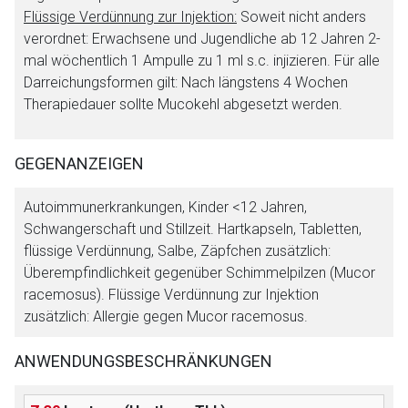
Flüssige Verdünnung zur Injektion:
Soweit nicht anders
verordnet: Erwachsene und Jugendliche ab 12 Jahren 2-
mal wöchentlich 1 Ampulle zu 1 ml s.c. injizieren. Für alle
Darreichungsformen gilt: Nach längstens 4 Wochen
Therapiedauer sollte Mucokehl abgesetzt werden.
GEGENANZEIGEN
Aufruf einer externen Seite
Autoimmunerkrankungen, Kinder <12 Jahren,
Schwangerschaft und Stillzeit. Hartkapseln, Tabletten,
Der von Ihnen aufgerufene Link öffnet eine externe Web-
flüssige Verdünnung, Salbe, Zäpfchen zusätzlich:
Seite. Für die Inhalte der externen Web-Seite ist deren
Überempfindlichkeit gegenüber Schimmelpilzen (Mucor
Betreiber verantwortlich. Ebenso gelten dort ggf. andere
racemosus). Flüssige Verdünnung zur Injektion
Datenschutzbestimmungen.
zusätzlich: Allergie gegen Mucor racemosus.
ANWENDUNGSBESCHRÄNKUNGEN
Zurück zur rote-liste.de
Zur Seite