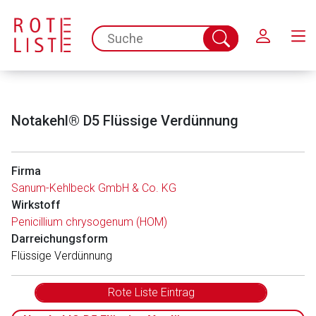
Schließen
spc.search.input.placeholder
Suche
abschicken
Notakehl® D5 Flüssige Verdünnung
Firma
Sanum-Kehlbeck GmbH & Co. KG
Wirkstoff
Penicillium chrysogenum (HOM)
Darreichungsform
Flüssige Verdünnung
Rote Liste Eintrag