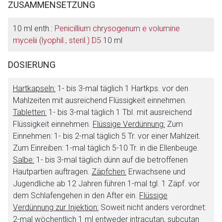
ZUSAMMENSETZUNG
10 ml enth.:
Penicillium chrysogenum e volumine
mycelii (lyophil., steril.) D5
10 ml
DOSIERUNG
Hartkapseln:
1- bis 3-mal täglich 1 Hartkps. vor den
Mahlzeiten mit ausreichend Flüssigkeit einnehmen.
Tabletten:
1- bis 3-mal täglich 1 Tbl. mit ausreichend
Flüssigkeit einnehmen.
Flüssige Verdünnung:
Zum
Einnehmen: 1- bis 2-mal täglich 5 Tr. vor einer Mahlzeit.
Zum Einreiben: 1-mal täglich 5-10 Tr. in die Ellenbeuge.
Salbe:
1- bis 3-mal täglich dünn auf die betroffenen
Hautpartien auftragen.
Zäpfchen:
Erwachsene und
Jugendliche ab 12 Jahren führen 1-mal tgl. 1 Zäpf. vor
dem Schlafengehen in den After ein.
Flüssige
Verdünnung zur Injektion:
Soweit nicht anders verordnet:
2-mal wöchentlich 1 ml entweder intracutan, subcutan