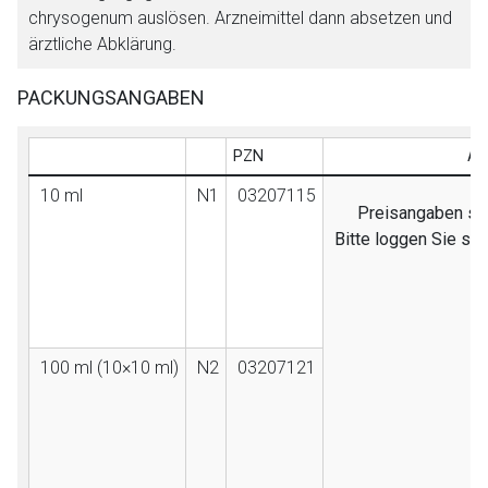
chrysogenum auslösen. Arzneimittel dann absetzen und
ärztliche Abklärung.
PACKUNGSANGABEN
PZN
AV
10 ml
N1
03207115
Preisangaben sind
Bitte loggen Sie si
100 ml (10×10 ml)
N2
03207121