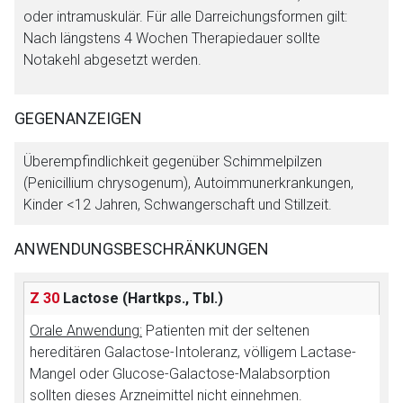
oder intramuskulär. Für alle Darreichungsformen gilt:
Nach längstens 4 Wochen Therapiedauer sollte
Notakehl abgesetzt werden.
GEGENANZEIGEN
Aufruf einer externen Seite
Überempfindlichkeit gegenüber Schimmelpilzen
(Penicillium chrysogenum), Autoimmunerkrankungen,
Der von Ihnen aufgerufene Link öffnet eine externe Web-
Kinder <12 Jahren, Schwangerschaft und Stillzeit.
Seite. Für die Inhalte der externen Web-Seite ist deren
Betreiber verantwortlich. Ebenso gelten dort ggf. andere
ANWENDUNGSBESCHRÄNKUNGEN
Datenschutzbestimmungen.
Z 30
Lactose
(Hartkps., Tbl.)
Zurück zur rote-liste.de
Zur Seite
Orale Anwendung:
Patienten mit der seltenen
hereditären Galactose-Intoleranz, völligem Lactase-
Mangel oder Glucose-Galactose-Malabsorption
sollten dieses Arzneimittel nicht einnehmen.