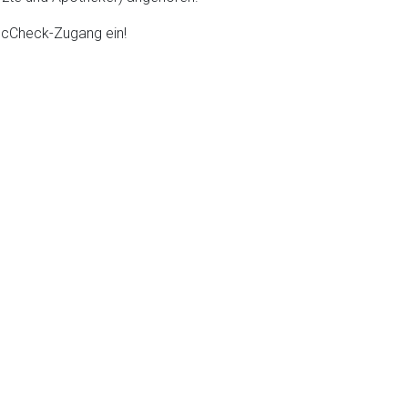
DocCheck-Zugang ein!
liste.de
Zur Seite