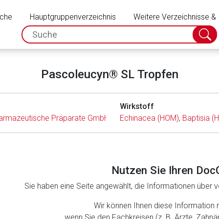
Schließen
uche
Hauptgruppenverzeichnis
Weitere Verzeichnisse &
spc.search.input.placeholder
Suche
absch
Pascoleucyn® SL Tropfen
Wirkstoff
armazeutische Präparate GmbH
Echinacea (HOM)
,
Baptisia (
Nutzen Sie Ihren Doc
Sie haben eine Seite angewählt, die Informationen über ve
rnen Seite
Wir können Ihnen diese Information 
wenn Sie den Fachkreisen (z. B. Ärzte, Zahn
ene Link öffnet eine externe Web-Seite. Für die Inhalte der exter