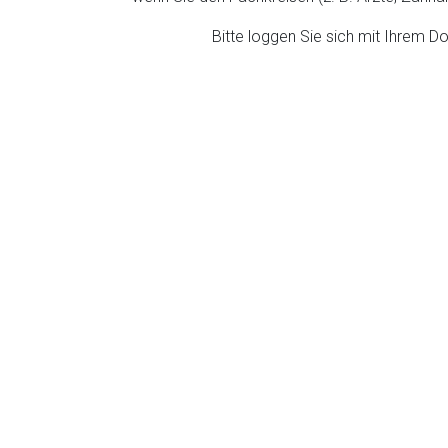
ich. Ebenso gelten dort ggf. andere Datenschutzbestimmungen.
Bitte loggen Sie sich mit Ihrem 
Zurück zur rote-