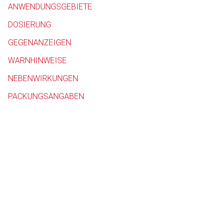
ANWENDUNGSGEBIETE
Betreiber verantwortl
DOSIERUNG
GEGENANZEIGEN
WARNHINWEISE
NEBENWIRKUNGEN
PACKUNGSANGABEN
to-
top-
text