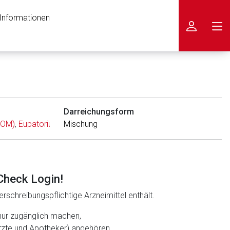
 Informationen
icken
Darreichungsform
HOM)
,
Eupatorium perfoliatum (HOM)
Mischung
,
Thuja occidentalis (HOM)
,
L
Check Login!
rschreibungspflichtige Arzneimittel enthält.
nur zugänglich machen,
ärzte und Apotheker) angehören.
nen Web-Seite ist deren