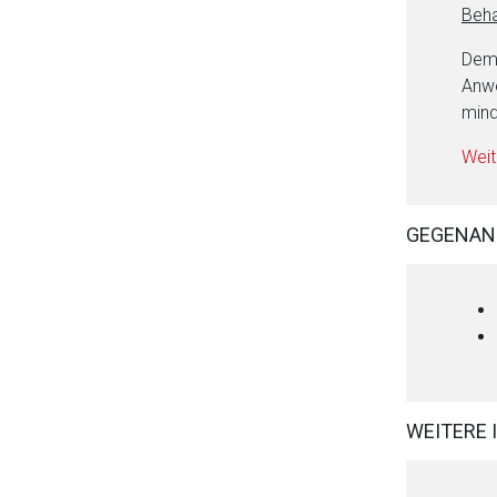
Beha
Deme
Anwe
min
Weit
GEGENAN
WEITERE 