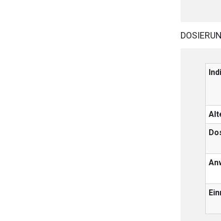
Der von Ihnen aufgeruf
Betreiber verantwortl
DOSIERU
Ind
Alt
Do
An
Ei