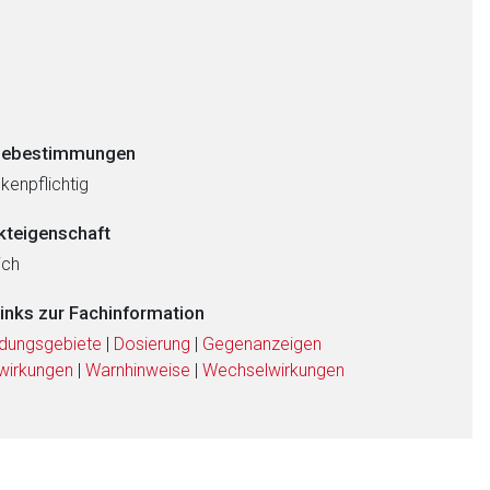
ebestimmungen
kenpflichtig
kteigenschaft
ich
links zur Fachinformation
dungsgebiete
|
Dosierung
|
Gegenanzeigen
wirkungen
|
Warnhinweise
|
Wechselwirkungen