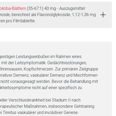
-biloba-Blättern
(35-67:1) 40 mg - Auszugsmittel:
onoide, berechnet als Flavonolglykoside, 1,12-1,36 mg
ren pro Filmtablette.
geistigen Leistungseinbußen im Rahmen eines
mit der Leitsymptomatik: Gedächtnisstörungen,
Ohrensausen, Kopfschmerzen. Zur primären Zielgruppe
erativer Demenz, vaskulärer Demenz und Mischformen
n nicht vorausgesagt werden. Bevor die Behandlung mit
nkheitssymptome nicht auf einer spezifisch zu
eller Verschlusskrankheit bei Stadium II nach
herapeutischer Maßnahmen, insbesondere Gehtraining.
i Tinnitus vaskulärer und involutiver Genese.