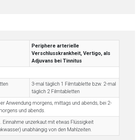
nen Web-Seite ist deren
liste.de
Zur Seite
Periphere arterielle
Verschlusskrankheit, Vertigo, als
Adjuvans bei Tinnitus
tten
3-mal täglich 1 Filmtablette bzw. 2-mal
täglich 2 Filmtabletten
her Anwendung morgens, mittags und abends, bei 2-
morgens und abends.
. Einnahme unzerkaut mit etwas Flüssigkeit
inkwasser) unabhängig von den Mahlzeiten.