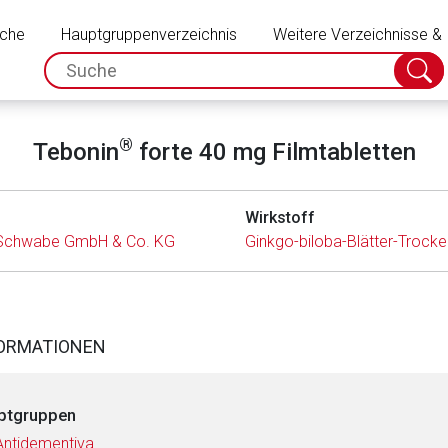
Schließen
uche
Hauptgruppenverzeichnis
Weitere Verzeichnisse &
spc.search.input.placeholder
Suche
absch
®
Tebonin
forte 40 mg Filmtabletten
Wirkstoff
r Schwabe GmbH & Co. KG
Ginkgo-biloba-Blätter-Trockenex
FORMATIONEN
ptgruppen
Antidementiva