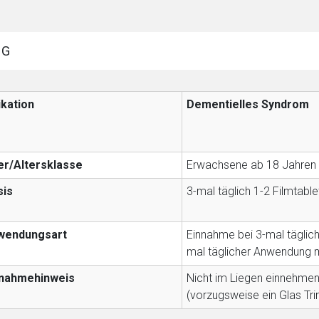
ene Link öffnet eine externe Web-Seite. Für die Inhalte der exter
ich. Ebenso gelten dort ggf. andere Datenschutzbestimmungen.
NG
Zurück zur rote-
ikation
Dementielles Syndrom
er/Altersklasse
Erwachsene ab 18 Jahren
sis
3-mal täglich 1-2 Filmtable
wendungsart
Einnahme bei 3-mal täglic
mal täglicher Anwendung 
nnahmehinweis
Nicht im Liegen einnehmen
(vorzugsweise ein Glas Tr