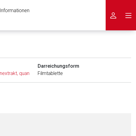
 Informationen
icken
Darreichungsform
trakt, quantifiziert, raffiniert
Filmtablette