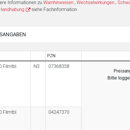
ere Informationen zu
Warnhinweisen
,
Wechselwirkungen
,
Schwan
 Handhabung
siehe Fachinformation.
SANGABEN
PZN
 Filmtbl.
N3
07368358
Preisang
Bitte logg
 Filmtbl.
04247370