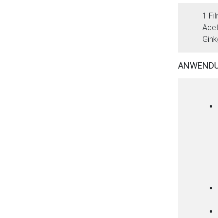
1 Fil
Acet
Gink
ANWENDU
Aufruf einer exte