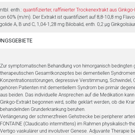
mtbl. enth.:
quantifizierter, raffinierter Trockenextrakt aus Ginkgo
on 60% (m/m). Der Extrakt ist quantifiziert auf 8,8-10,8 mg Flav
golide A, B und C, 1,04-1,28 mg Bilobalid, enth. 0,2 μg Ginkgolsäu
NGSGEBIETE
Zur symptomatischen Behandlung von hirnorganisch bedingten 
therapeutischen Gesamtkonzeptes bei dementiellen Syndromen 
Konzentrationsstörungen, depressive Verstimmung, Schwindel, 
gehören Patienten mit dementiellem Syndrom bei primär degen
aus beiden. Das individuelle Ansprechen auf die Medikation kan
Ginkgo-Extrakt begonnen wird, sollte geklärt werden, ob die Kra
behandelnden Grunderkrankung beruhen.
Verlängerung der schmerzfreien Gehstrecke bei peripherer arteri
FONTAINE (Claudicatio intermittens) im Rahmen physikalisch-t
rnen Seite
Vertigo vaskulärer und involutiver Genese. Adjuvante Therapie be