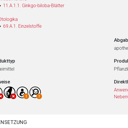
11.A.1.1. Ginkgo-biloba-Blätter
Otologika
69.A.1. Einzelstoffe
Abgab
apothe
dukttyp
Produ
eimittel
Pflanzl
weise
Direkt
Anwen
Neben
ENSETZUNG