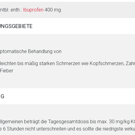
mtbl. enth.:
Ibuprofen
400 mg
NGSGEBIETE
ptomatische Behandlung von
leichten bis mäßig starken Schmerzen wie Kopfschmerzen, Z
Fieber
NG
rnen Seite
llgemeinen beträgt die Tagesgesamtdosis bis max. 30 mg/kg KG, 
te 6 Stunden nicht unterschreiten und es sollte die niedrigste wi
ene Link öffnet eine externe Web-Seite. Für die Inhalte der exter