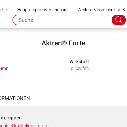
Schließen
uche
Hauptgruppenverzeichnis
Weitere Verzeichnisse &
spc.search.input.placeholder
Suche
absch
Aktren® Forte
Wirkstoff
l GmbH
Ibuprofen
FORMATIONEN
ptgruppen
Analgetika/Antirheumatika