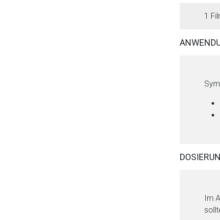
1 Fil
ANWENDU
Sym
DOSIERU
Aufruf einer exte
Im A
soll
Der von Ihnen aufgeruf