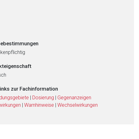
ebestimmungen
kenpflichtig
kteigenschaft
sch
links zur Fachinformation
dungsgebiete
|
Dosierung
|
Gegenanzeigen
wirkungen
|
Warnhinweise
|
Wechselwirkungen