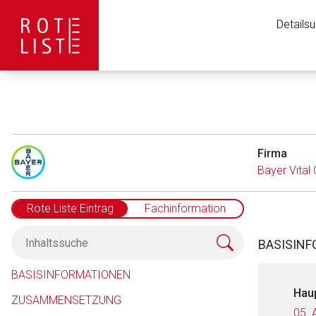
Details
Firma
Bayer Vita
Rote Liste Eintrag
Fachinformation
BASISIN
BASISINFORMATIONEN
Hau
ZUSAMMENSETZUNG
05. 