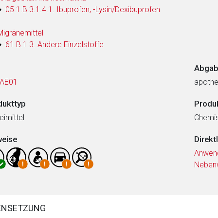
05.1.B.3.1.4.1. Ibuprofen, -Lysin/Dexibuprofen
Migränemittel
61.B.1.3. Andere Einzelstoffe
Abgab
AE01
apothe
dukttyp
Produ
eimittel
Chemi
weise
Direkt
Anwen
Neben
ENSETZUNG