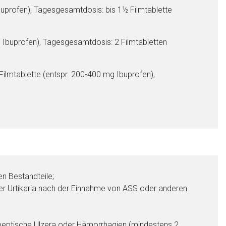
buprofen), Tagesgesamtdosis: bis 1½ Filmtablette
liste.de
Zur Seite
g Ibuprofen), Tagesgesamtdosis: 2 Filmtabletten
ilmtablette (entspr. 200-400 mg Ibuprofen),
en Bestandteile;
r Urtikaria nach der Einnahme von ASS oder anderen
 peptische Ulzera oder Hämorrhagien (mindestens 2