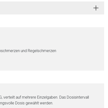
ahnschmerzen und Regelschmerzen
verteilt auf mehrere Einzelgaben. Das Dosisintervall
rkungsvolle Dosis gewählt werden.
nen Web-Seite ist deren