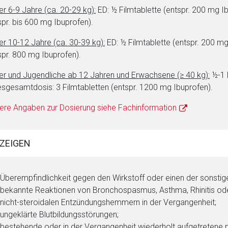
ich. Ebenso gelten dort ggf. andere Datenschutzbestimmungen.
er 6-9 Jahre (ca. 20-29 kg):
ED: ½ Filmtablette (entspr. 200 mg I
spr. bis 600 mg Ibuprofen).
Zurück zur rote-
er 10-12 Jahre (ca. 30-39 kg):
ED: ½ Filmtablette (entspr. 200 m
spr. 800 mg Ibuprofen).
er und Jugendliche ab 12 Jahren und Erwachsene (≥ 40 kg):
½-1 F
sgesamtdosis: 3 Filmtabletten (entspr. 1200 mg Ibuprofen).
ere Angaben zur Dosierung siehe Fachinformation
ZEIGEN
Überempfindlichkeit gegen den Wirkstoff oder einen der sonstig
bekannte Reaktionen von Bronchospasmus, Asthma, Rhinitis ode
nicht-steroidalen Entzündungshemmern in der Vergangenheit;
ungeklärte Blutbildungsstörungen;
bestehende oder in der Vergangenheit wiederholt aufgetretene