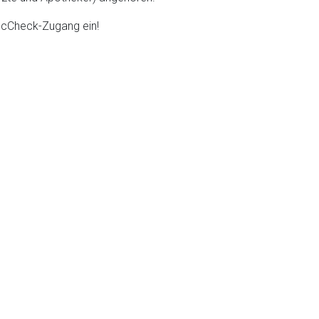
DocCheck-Zugang ein!
liste.de
Zur Seite