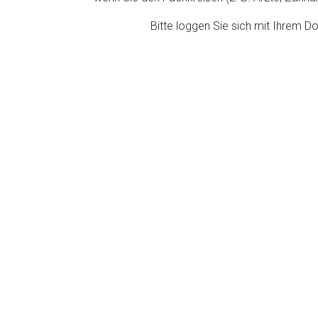
ich. Ebenso gelten dort ggf. andere Datenschutzbestimmungen.
Bitte loggen Sie sich mit Ihrem 
Zurück zur rote-