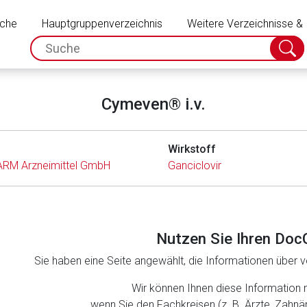
Schließen
uche
Hauptgruppenverzeichnis
Weitere Verzeichnisse &
spc.search.input.placeholder
Suche
absch
Cymeven® i.v.
Wirkstoff
RM Arzneimittel GmbH
Ganciclovir
Nutzen Sie Ihren Doc
Sie haben eine Seite angewählt, die Informationen über ve
rnen Seite
Wir können Ihnen diese Information 
wenn Sie den Fachkreisen (z. B. Ärzte, Zahn
ene Link öffnet eine externe Web-Seite. Für die Inhalte der exter