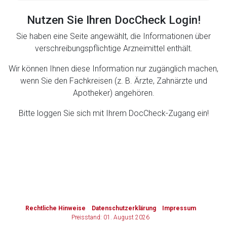
Nutzen Sie Ihren DocCheck Login!
Zurück zur rote-liste.de
Zur Seite
Sie haben eine Seite angewählt, die Informationen über
verschreibungspflichtige Arzneimittel enthält.
Wir können Ihnen diese Information nur zugänglich machen,
wenn Sie den Fachkreisen (z. B. Ärzte, Zahnärzte und
Apotheker) angehören.
Bitte loggen Sie sich mit Ihrem DocCheck-Zugang ein!
to-
top-
text
Rechtliche Hinweise
Datenschutzerklärung
Impressum
Preisstand: 01. August 2026