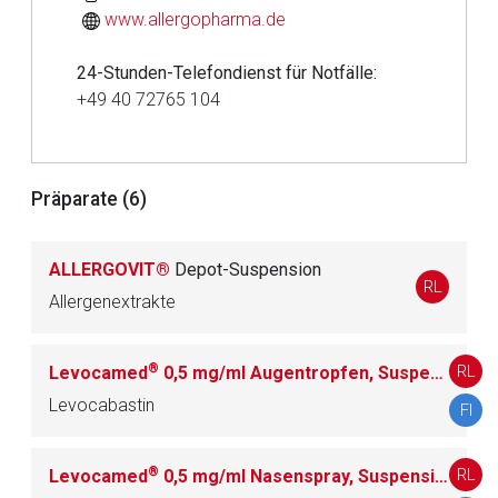
www.allergopharma.de
Aufruf einer externen Seite
24-Stunden-Telefondienst für Notfälle:
+49 40 72765 104
Der von Ihnen aufgerufene Link öffnet eine externe Web-
Seite. Für die Inhalte der externen Web-Seite ist deren
Betreiber verantwortlich. Ebenso gelten dort ggf. andere
Präparate (6)
Datenschutzbestimmungen.
ALLERGOVIT®
Depot-Suspension
Zurück zur rote-liste.de
Zur Seite
RL
Allergenextrakte
®
RL
Levocamed
0,5 mg/ml Augentropfen, Suspension
Au
Levocabastin
FI
®
RL
Levocamed
0,5 mg/ml Nasenspray, Suspension
Nase