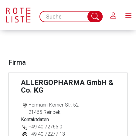
Schließen
spc.search.input.placeholder
Suche
abschicken
Firma
ALLERGOPHARMA GmbH &
Co. KG
Hermann-Körner-Str. 52
21465 Reinbek
Kontaktdaten
+49 40 72765 0
+49 40 72277 13