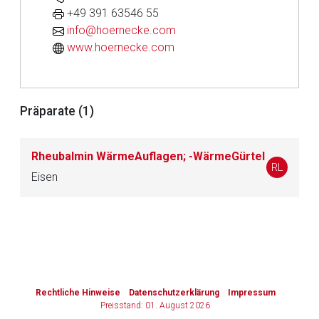
+49 391 63546 55
info@hoernecke.com
Zurück zur rote-liste.de
Zur Seite
www.hoernecke.com
Präparate (1)
Rheubalmin WärmeAuflagen; -WärmeGürtel
RL
Eisen
to-
top-
text
Rechtliche Hinweise
Datenschutzerklärung
Impressum
Preisstand: 01. August 2026