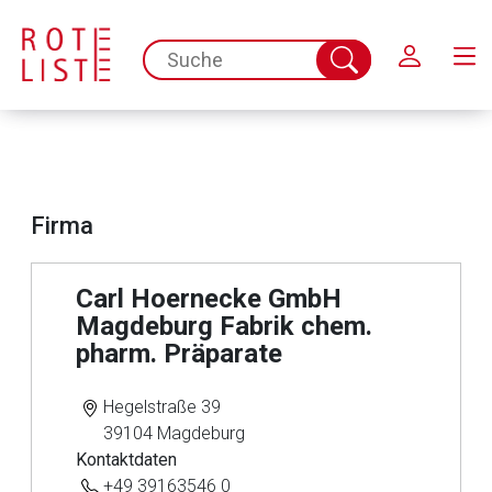
Schließen
spc.search.input.placeholder
Suche
abschicken
Firma
Carl Hoernecke GmbH
Magdeburg Fabrik chem.
Aufruf einer externen Seite
pharm. Präparate
Der von Ihnen aufgerufene Link öffnet eine externe Web-
Hegelstraße 39
Seite. Für die Inhalte der externen Web-Seite ist deren
39104 Magdeburg
Betreiber verantwortlich. Ebenso gelten dort ggf. andere
Kontaktdaten
Datenschutzbestimmungen.
+49 39163546 0