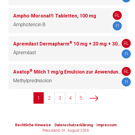
RL
Ampho-Moronal® Tabletten, 100 mg
Amphotericin B
FI
®
RL
Apremilast Dermapharm
10 mg + 20 mg + 30 mg Filmtabletten; -30 mg Filmtabletten
Apremilast
FI
®
RL
Avatop
Milch 1 mg/g Emulsion zur Anwendung auf der Haut
Methylprednisolon
FI
1
2
3
4
5
to-
top-
Rechtliche Hinweise
Datenschutzerklärung
Impressum
text
Preisstand: 01. August 2026