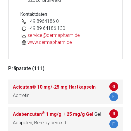
82026 Grünwald
Kontaktdaten
+49 8964186 0
+49 89 64186 130
service@dermapharm.de
www.dermapharm.de
Präparate (111)
RL
Aufruf einer externen Seite
Acicutan® 10 mg/-25 mg Hartkapseln
Acitretin
FI
Der von Ihnen aufgerufene Link öffnet eine externe Web-
Seite. Für die Inhalte der externen Web-Seite ist deren
®
RL
Adabencutan
1 mg/g + 25 mg/g Gel
Gel
Betreiber verantwortlich. Ebenso gelten dort ggf. andere
Adapalen, Benzoylperoxid
FI
Datenschutzbestimmungen.