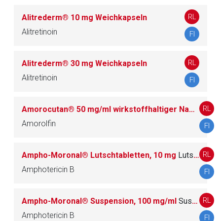
RL
Alitrederm® 10 mg Weichkapseln
Zurück zur rote-liste.de
Zur Seite
Alitretinoin
FI
RL
Alitrederm® 30 mg Weichkapseln
Alitretinoin
FI
RL
Amorocutan® 50 mg/ml wirkstoffhaltiger Nagellack
Amorolfin
FI
RL
Ampho-Moronal® Lutschtabletten, 10 mg
Lutschtablette zur Anwendung im Mund- und Rachenraum
Amphotericin B
FI
RL
Ampho-Moronal® Suspension, 100 mg/ml
Suspension zur Anwendung in der Mundhöhle bzw. zur gas­tro­in­tes­ti­na­len Anwendung
Amphotericin B
FI