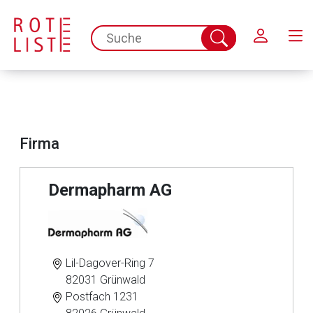
Schließen
spc.search.input.placeholder
Suche
abschicken
Firma
Dermapharm AG
Lil-Dagover-Ring 7
82031 Grünwald
Postfach 1231