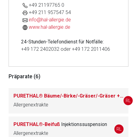
+49 21197765 0
+49 211 957547 54
info@hal-allergie.de
www.hal-allergie.de
Aufruf einer externen Seite
24-Stunden-Telefondienst für Notfälle:
Der von Ihnen aufgerufene Link öffnet eine externe Web-
+49 172 2402032 oder +49 172 2011406
Seite. Für die Inhalte der externen Web-Seite ist deren
Betreiber verantwortlich. Ebenso gelten dort ggf. andere
Datenschutzbestimmungen.
Präparate (6)
Zurück zur rote-liste.de
Zur Seite
PURETHAL® Bäume/-Birke/-Gräser/-Gräser + Bäume/-Gräser + Birke/-Gräser + Getreide
RL
Allergenextrakte
PURETHAL®-Beifuß
Injektionssuspension
RL
Allergenextrakte