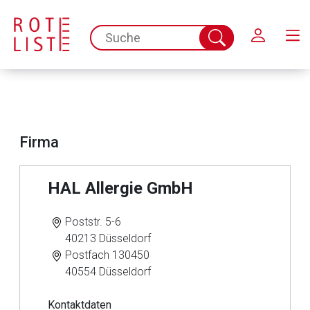
Schließen
spc.search.input.placeholder
Suche
abschicken
Firma
HAL Allergie GmbH
Poststr. 5-6
40213 Düsseldorf
Postfach 130450
40554 Düsseldorf
Kontaktdaten