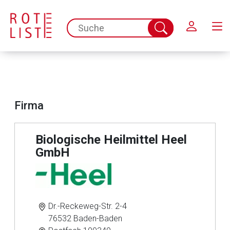
Schließen
spc.search.input.placeholder
Suche
abschicken
Firma
Biologische Heilmittel Heel
GmbH
Dr.-Reckeweg-Str. 2-4
76532 Baden-Baden