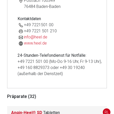
Postfach 100349
76484 Baden-Baden
Kontaktdaten
+49 7221501 00
+49 7221 501 210
info@heel.de
www.heel.de
24-Stunden-Telefondienst für Notfälle:
+49 7221 501 00 (Mo-Do 9-16 Uhr, Fr 9-13 Uhr),
+49 160 8829373 oder +49 30 19240
(außerhalb der Dienstzeit)
Aufruf einer externen Seite
Präparate (32)
Der von Ihnen aufgerufene Link öffnet eine externe Web-
RL
Angin-Heel® SD
Tabletten