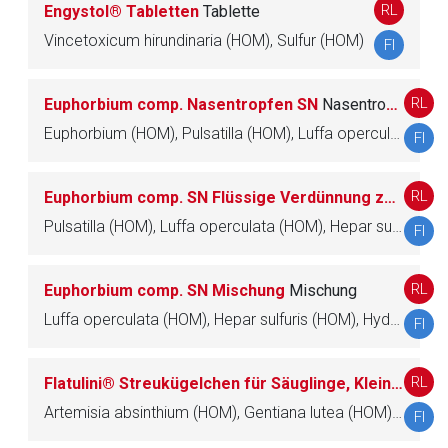
RL
Engystol® Tabletten
Tablette
Vincetoxicum hirundinaria (HOM), Sulfur (HOM)
FI
RL
Euphorbium comp. Nasentropfen SN
Nasentropfen zum Sprühen
Euphorbium (HOM), Pulsatilla (HOM), Luffa operculata (HOM), Hydrargyrum biiodatum (HOM), Hepar sulfuris (HOM), Argentum nitricum (HOM)
FI
RL
Euphorbium comp. SN Flüssige Verdünnung zur Injektion
Pulsatilla (HOM), Luffa operculata (HOM), Hepar sulfuris (HOM), Euphorbium (HOM), Hydrargyrum biiodatum (HOM), Argentum nitricum (HOM)
FI
RL
Euphorbium comp. SN Mischung
Mischung
Luffa operculata (HOM), Hepar sulfuris (HOM), Hydrargyrum biiodatum (HOM), Argentum nitricum (HOM), Euphorbium (HOM), Pulsatilla (HOM)
FI
RL
Flatulini® Streukügelchen für Säuglinge, Kleinkinder, Kinder, Jugendliche und Erwachsene
Artemisia absinthium (HOM), Gentiana lutea (HOM), Juniperus communis (HOM), Chamomilla recutita (HOM)
FI