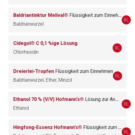
Zurück zur rote-liste.de
Zur Seite
Baldriantinktur Melival®
Flüssigkeit zum Einnehmen
RL
Baldrianwurzel
Cidegol® C 0,1 %ige Lösung
RL
Chlorhexidin
Dreierlei-Tropfen
Flüssigkeit zum Einnehmen
RL
Baldrianwurzel, Ether, Minzöl
Ethanol 70 % (V/V) Hofmann‘s®
Lösung zur Anwendung auf der Haut und zur Bereitung von Umschlägen
RL
Ethanol
Hingfong-Essenz Hofmann's®
Flüssigkeit zum Einnehmen und zur Anwendung auf der Haut
RL