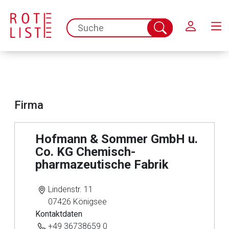
Schließen
spc.search.input.placeholder
Suche
abschicken
Firma
Hofmann & Sommer GmbH u.
Co. KG Chemisch-
pharmazeutische Fabrik
Lindenstr. 11
07426 Königsee
Kontaktdaten
+49 36738659 0