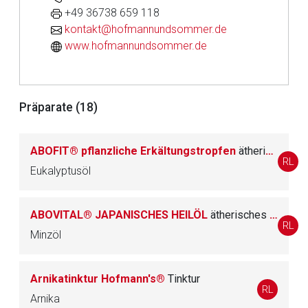
+49 36738 659 118
kontakt@hofmannundsommer.de
www.hofmannundsommer.de
Präparate (18)
ABOFIT® pflanzliche Erkältungstropfen
ätherisches Öl
RL
Eukalyptusöl
Aufruf einer externen Seite
ABOVITAL® JAPANISCHES HEILÖL
ätherisches Öl
Der von Ihnen aufgerufene Link öffnet eine externe Web-
RL
Minzöl
Seite. Für die Inhalte der externen Web-Seite ist deren
Betreiber verantwortlich. Ebenso gelten dort ggf. andere
Datenschutzbestimmungen.
Arnikatinktur Hofmann's®
Tinktur
RL
Arnika