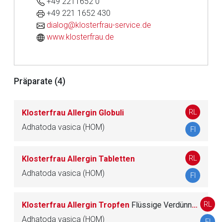
+49 2211652 0
Der von Ihnen aufgerufene Link öffnet eine externe Web-
+49 221 1652 430
Seite. Für die Inhalte der externen Web-Seite ist deren
dialog@klosterfrau-service.de
Betreiber verantwortlich. Ebenso gelten dort ggf. andere
www.klosterfrau.de
Datenschutzbestimmungen.
Zurück zur rote-liste.de
Zur Seite
Präparate (4)
RL
Klosterfrau Allergin Globuli
Adhatoda vasica (HOM)
FI
RL
Klosterfrau Allergin Tabletten
Adhatoda vasica (HOM)
FI
RL
Klosterfrau Allergin Tropfen
Flüssige Verdünnung zum Einnehmen
Adhatoda vasica (HOM)
FI