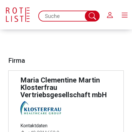
Schließen
spc.search.input.placeholder
Suche
abschicken
Firma
Maria Clementine Martin
Klosterfrau
Vertriebsgesellschaft mbH
Aufruf einer externen Seite
Kontaktdaten