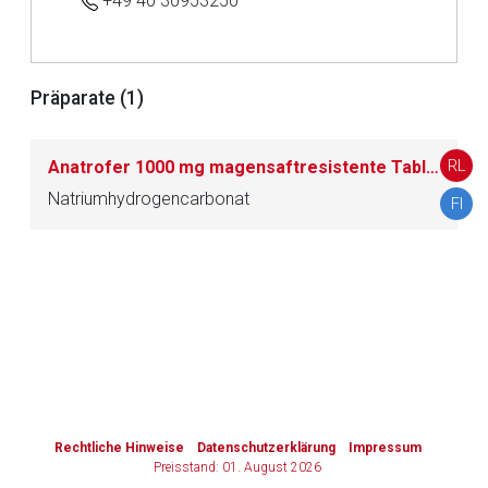
+49 40 30953250
Zurück zur rote-liste.de
Zur Seite
Präparate (1)
RL
Anatrofer 1000 mg magensaftresistente Tabletten
M
Natriumhydrogencarbonat
FI
to-
top-
text
Rechtliche Hinweise
Datenschutzerklärung
Impressum
Preisstand: 01. August 2026