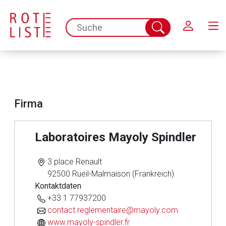
Schließen
spc.search.input.placeholder
Suche
abschicken
Firma
Laboratoires Mayoly Spindler
Aufruf einer externen Seite
3 place Renault
92500 Rueil-Malmaison (Frankreich)
Der von Ihnen aufgerufene Link öffnet eine externe Web-
Kontaktdaten
Seite. Für die Inhalte der externen Web-Seite ist deren
+33 1 77937200
Betreiber verantwortlich. Ebenso gelten dort ggf. andere
contact.reglementaire@mayoly.com
Datenschutzbestimmungen.
www.mayoly-spindler.fr