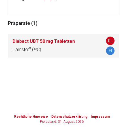
Zurück zur rote-liste.de
Zur Seite
Präparate (1)
RL
Diabact UBT 50 mg Tabletten
Harnstoff (¹³C)
FI
to-
top-
text
Rechtliche Hinweise
Datenschutzerklärung
Impressum
Preisstand: 01. August 2026