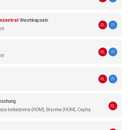
nen Web-Seite ist deren
nzentrat
Weichkapseln
RL
FI
nt
liste.de
Zur Seite
RL
FI
nt
RL
FI
ischung
RL
Aconitum napellus (HOM), Atropa belladonna (HOM), Bryonia (HOM), Cephaelis ipecacuanha (HOM), Echinacea angustifolia (HOM)