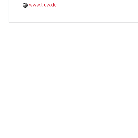
www.truw.de
Der von Ihnen aufgeruf
Betreiber verantwortl