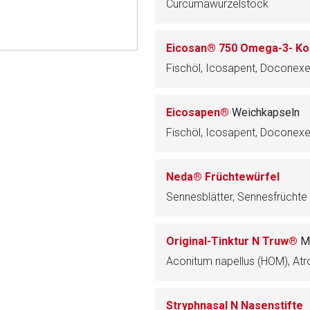
Curcumawurzelstock
ene Link öffnet eine externe Web-Seite. Für die Inhalte der exter
ich. Ebenso gelten dort ggf. andere Datenschutzbestimmungen.
Eicosan® 750 Omega-3- Ko
Fischöl, Icosapent, Doconexe
Zurück zur rote-
Eicosapen®
Weichkapseln
Fischöl, Icosapent, Doconexe
Neda® Früchtewürfel
Sennesblätter, Sennesfrüchte
Original-Tinktur N Truw®
M
Stryphnasal N Nasenstifte