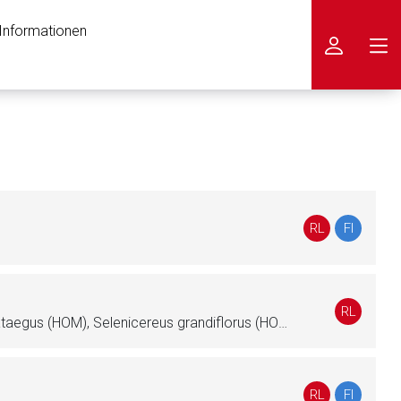
 Informationen
icken
RL
FI
RL
Convallaria majalis (HOM), Crataegus (HOM), Selenicereus grandiflorus (HOM), Spigelia anthelmia (HOM), Urginea maritima (HOM)
RL
FI