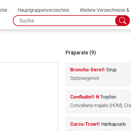
Schließen
uche
Hauptgruppenverzeichnis
Weitere Verzeichnisse &
spc.search.input.placeholder
Suche
absch
Präparate (9)
Broncho-Sern®
Sirup
Spitzwegerich
Confludin® N
Tropfen
rnen Seite
Curcu-Truw®
Hartkapseln