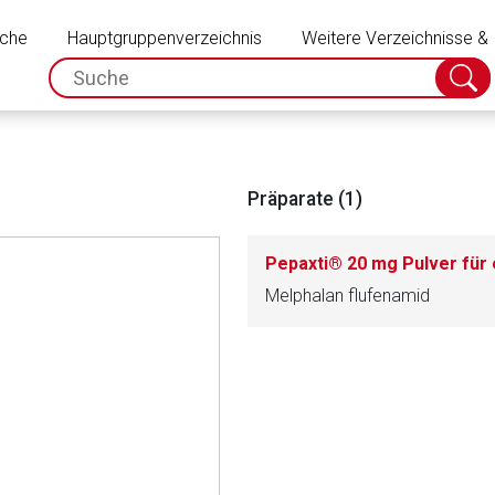
Schließen
uche
Hauptgruppenverzeichnis
Weitere Verzeichnisse &
spc.search.input.placeholder
Suche
absch
Präparate (1)
Melphalan flufenamid
rnen Seite
ene Link öffnet eine externe Web-Seite. Für die Inhalte der exter