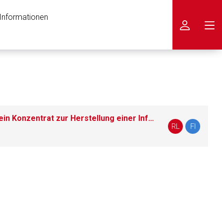
 Informationen
icken
Pepaxti® 20 mg Pulver für ein Konzentrat zur Herstellung einer Infusionslösung
RL
FI
nen Web-Seite ist deren