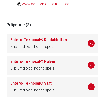
Datenschutzbestimmungen.
www.sophien-arzneimittel.de
Zurück zur rote-liste.de
Zur Seite
Präparate (3)
Entero-Teknosal® Kautabletten
RL
Siliciumdioxid, hochdispers
Entero-Teknosal® Pulver
RL
Siliciumdioxid, hochdispers
Entero-Teknosal® Saft
RL
Siliciumdioxid, hochdispers
to-