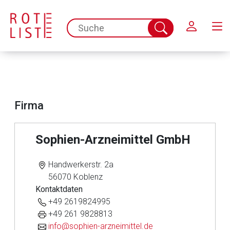
Schließen
spc.search.input.placeholder
Suche
abschicken
Firma
Sophien-Arzneimittel GmbH
Handwerkerstr. 2a
Aufruf einer externen Seite
56070 Koblenz
Kontaktdaten
Der von Ihnen aufgerufene Link öffnet eine externe Web-
+49 2619824995
Seite. Für die Inhalte der externen Web-Seite ist deren
+49 261 9828813
Betreiber verantwortlich. Ebenso gelten dort ggf. andere
info@sophien-arzneimittel.de