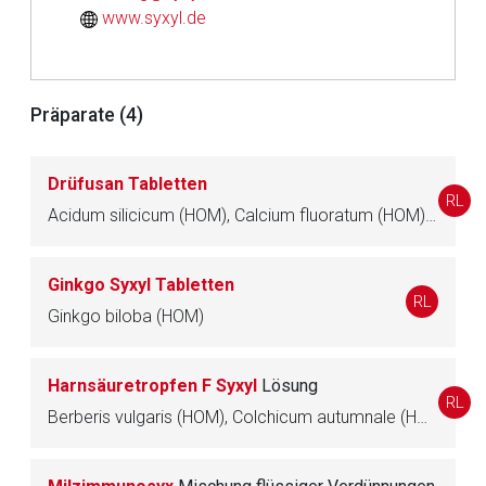
Seite. Für die Inhalte der externen Web-Seite ist deren
www.syxyl.de
Betreiber verantwortlich. Ebenso gelten dort ggf. andere
Datenschutzbestimmungen.
Präparate (4)
Zurück zur rote-liste.de
Zur Seite
Drüfusan Tabletten
RL
Acidum silicicum (HOM), Calcium fluoratum (HOM), Calcium phosphoricum (HOM), Calcium sulfuricum (HOM), Ferrum phosphoricum (HOM), Kalium chloratum (HOM), Kalium phosphoricum (HOM), Kalium sulfuricum (HOM), Magnesium phosphoricum (HOM), Natrium chloratum (HOM), Natrium phosphoricum (HOM), Natrium sulfuricum (HOM)
Ginkgo Syxyl Tabletten
RL
Ginkgo biloba (HOM)
Harnsäuretropfen F Syxyl
Lösung
RL
Berberis vulgaris (HOM), Colchicum autumnale (HOM)