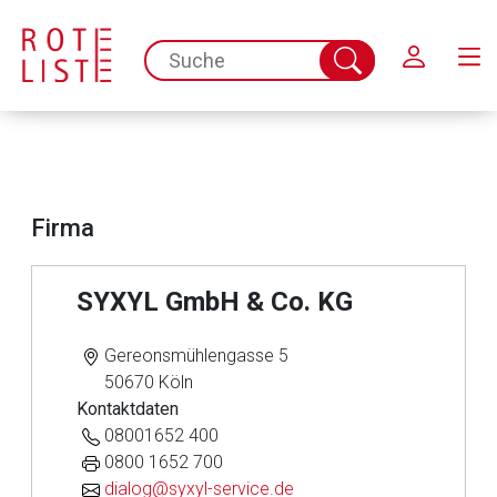
Schließen
spc.search.input.placeholder
Suche
abschicken
Firma
SYXYL GmbH & Co. KG
Gereonsmühlengasse 5
50670 Köln
Kontaktdaten
Aufruf einer externen Seite
08001652 400
0800 1652 700
Der von Ihnen aufgerufene Link öffnet eine externe Web-
dialog@syxyl-service.de