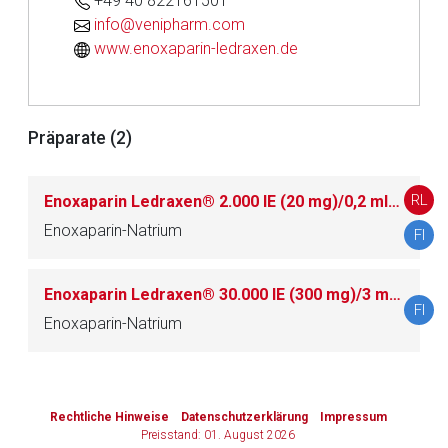
+49 40 822161501
info@venipharm.com
www.enoxaparin-ledraxen.de
Zurück zur rote-liste.de
Zur Seite
Präparate (2)
RL
Enoxaparin Ledraxen® 2.000 IE (20 mg)/0,2 ml/ -4.000 IE (40 mg)/0,4 ml/ -6.000 IE (60 mg)/0,6 ml/ -8.000 IE (80 mg)/0,8 ml/ -10.000 IE (100 mg)/1 ml Injektionslösung in einer Fertigspritze
Enoxaparin-Natrium
FI
Enoxaparin Ledraxen® 30.000 IE (300 mg)/3 ml/-50.000 IE (500 mg)/5 ml Injektionslösung in Durchstechflasche Enoxaparin Ledraxen®
FI
Enoxaparin-Natrium
to-
top-
Rechtliche Hinweise
Datenschutzerklärung
Impressum
text
Preisstand: 01. August 2026