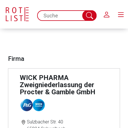
Schließen
spc.search.input.placeholder
Suche
abschicken
Firma
WICK PHARMA
Zweigniederlassung der
Procter & Gamble GmbH
Sulzbacher Str. 40