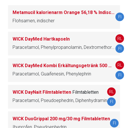
Der von Ihnen aufgerufene Link öffnet eine externe Web-
Seite. Für die Inhalte der externen Web-Seite ist deren
Metamucil kalorienarm Orange 56,18 % Indische Flohsamenschalen / Pulver zum Einnehmen
Betreiber verantwortlich. Ebenso gelten dort ggf. andere
FI
Flohsamen, indischer
Datenschutzbestimmungen.
RL
WICK DayMed Hartkapseln
Zurück zur rote-liste.de
Zur Seite
Paracetamol, Phenylpropanolamin, Dextromethorphan
FI
RL
WICK DayMed Kombi Erkältungsgetränk 500 mg/200 mg/10 mg Pulver zur Herstellung einer Lösung zum Einnehmen
Paracetamol, Guaifenesin, Phenylephrin
FI
RL
WICK DayNait Filmtabletten
Filmtabletten
Paracetamol, Pseudoephedrin, Diphenhydramin
FI
WICK DuoGrippal 200 mg/30 mg Filmtabletten
FI
Ibuprofen, Pseudoephedrin