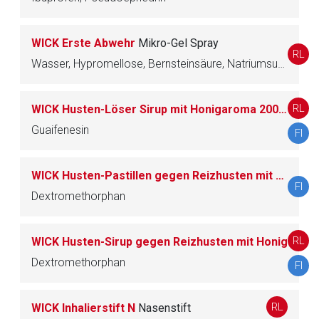
WICK Erste Abwehr
Mikro-Gel Spray
RL
Wasser, Hypromellose, Bernsteinsäure, Natriumsuccinat, Pidolsäure, Phenethylalkohol, Edetinsäure, Zinkacetat, Polysorbat, Levomenthol, Campher, Cineol, Saccharin
RL
WICK Husten-Löser Sirup mit Honigaroma 200 mg/15 ml
Guaifenesin
FI
WICK Husten-Pastillen gegen Reizhusten mit Honig 7,33 mg/Lutschpastille
FI
Dextromethorphan
RL
WICK Husten-Sirup gegen Reizhusten mit Honig
Dextromethorphan
FI
RL
WICK Inhalierstift N
Nasenstift