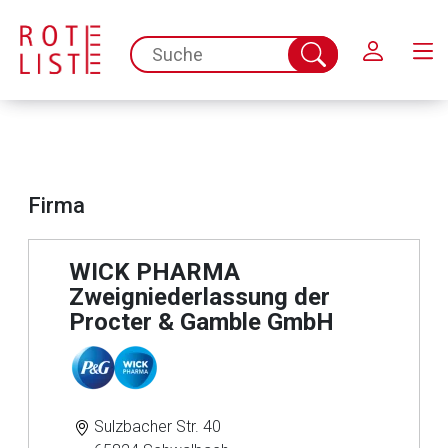
Schließen
spc.search.input.placeholder
Suche
abschicken
Firma
WICK PHARMA
Zweigniederlassung der
Procter & Gamble GmbH
Sulzbacher Str. 40