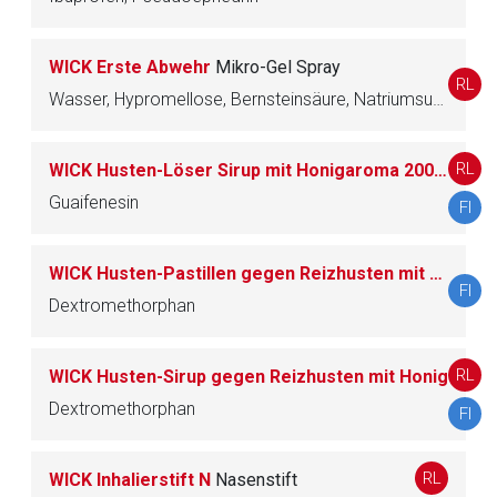
WICK Erste Abwehr
Mikro-Gel Spray
RL
Wasser, Hypromellose, Bernsteinsäure, Natriumsuccinat, Pidolsäure, Phenethylalkohol, Edetinsäure, Zinkacetat, Polysorbat, Levomenthol, Campher, Cineol, Saccharin
RL
WICK Husten-Löser Sirup mit Honigaroma 200 mg/15 ml
Guaifenesin
FI
WICK Husten-Pastillen gegen Reizhusten mit Honig 7,33 mg/Lutschpastille
FI
Dextromethorphan
RL
WICK Husten-Sirup gegen Reizhusten mit Honig
Dextromethorphan
FI
RL
WICK Inhalierstift N
Nasenstift