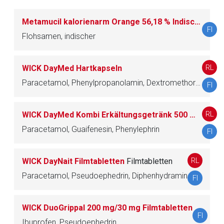
Der von Ihnen aufgerufene Link öffnet eine externe Web-
Seite. Für die Inhalte der externen Web-Seite ist deren
Metamucil kalorienarm Orange 56,18 % Indische Flohsamenschalen / Pulver zum Einnehmen
Betreiber verantwortlich. Ebenso gelten dort ggf. andere
FI
Flohsamen, indischer
Datenschutzbestimmungen.
RL
WICK DayMed Hartkapseln
Zurück zur rote-liste.de
Zur Seite
Paracetamol, Phenylpropanolamin, Dextromethorphan
FI
RL
WICK DayMed Kombi Erkältungsgetränk 500 mg/200 mg/10 mg Pulver zur Herstellung einer Lösung zum Einnehmen
Paracetamol, Guaifenesin, Phenylephrin
FI
RL
WICK DayNait Filmtabletten
Filmtabletten
Paracetamol, Pseudoephedrin, Diphenhydramin
FI
WICK DuoGrippal 200 mg/30 mg Filmtabletten
FI
Ibuprofen, Pseudoephedrin