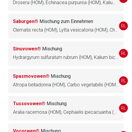
Drosera (HOM), Echinacea purpurea (HOM), Kalium iodatum (HOM), Lobelia inflata (HOM), Pinus sylvestris (HOM)
Saburgen®
Mischung zum Einnehmen
RL
Clematis recta (HOM), Lytta vesicatoria (HOM), Chondrodendron (HOM), Populus tremuloides (HOM), Serenoa repens (HOM)
Sinuvowen®
Mischung
RL
Hydrargyrum sulfuratum rubrum (HOM), Kalium bichromicum (HOM), Luffa operculata (HOM)
Spasmovowen®
Mischung
RL
Atropa belladonna (HOM), Carbo vegetabilis (HOM), Citrullus colocynthis (HOM), Plumbum metallicum (HOM), Strychnos nux-vomica (HOM)
Tussovowen®
Mischung
RL
Aralia racemosa (HOM), Cephaelis ipecacuanha (HOM), Cetraria islandica (HOM), Drosera (HOM), Grindelia robusta (HOM), Inula helenium (HOM), Sanguinaria canadensis (HOM), Solanum dulcamara (HOM)
Vocorwen®
Mischung