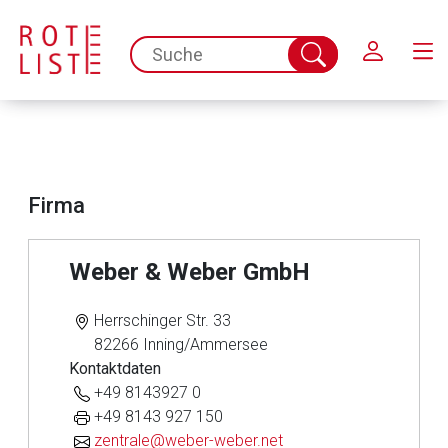
Schließen
spc.search.input.placeholder
Suche
abschicken
Firma
Weber & Weber GmbH
Herrschinger Str. 33
82266 Inning/Ammersee
Kontaktdaten
+49 8143927 0
+49 8143 927 150
zentrale@weber-weber.net