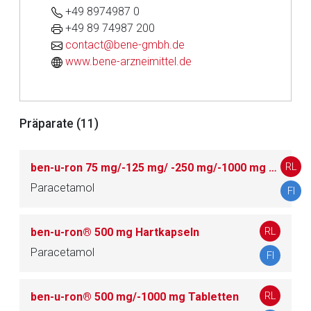
+49 8974987 0
+49 89 74987 200
contact@bene-gmbh.de
www.bene-arzneimittel.de
Präparate (11)
RL
ben-u-ron 75 mg/-125 mg/ -250 mg/-1000 mg Zäpfchen
Aufruf einer externen Seite
Paracetamol
FI
Der von Ihnen aufgerufene Link öffnet eine externe Web-
RL
ben-u-ron® 500 mg Hartkapseln
Seite. Für die Inhalte der externen Web-Seite ist deren
Paracetamol
FI
Betreiber verantwortlich. Ebenso gelten dort ggf. andere
Datenschutzbestimmungen.
RL
ben-u-ron® 500 mg/-1000 mg Tabletten