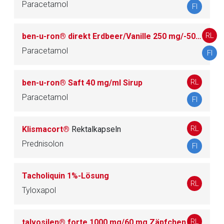
Paracetamol
FI
Zurück zur rote-liste.de
Zur Seite
RL
ben-u-ron® direkt Erdbeer/Vanille 250 mg/-500 mg Granulat in Beuteln
Paracetamol
FI
RL
ben-u-ron® Saft 40 mg/ml Sirup
Paracetamol
FI
RL
Klismacort®
Rektalkapseln
Prednisolon
FI
Tacholiquin 1%-Lösung
RL
Tyloxapol
RL
talvosilen® forte 1000 mg/60 mg Zäpfchen