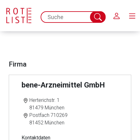
Schließen
spc.search.input.placeholder
Suche
abschicken
Firma
bene-Arzneimittel GmbH
Herterichstr. 1
81479 München
Postfach 710269
81452 München
Kontaktdaten