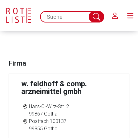
Schließen
spc.search.input.placeholder
Suche
abschicken
Firma
w. feldhoff & comp.
arzneimittel gmbh
Hans-C.-Wirz-Str. 2
99867 Gotha
Postfach 100137
99855 Gotha