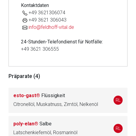
Aufruf einer externen Seite
Kontaktdaten
+49 3621306074
Der von Ihnen aufgerufene Link öffnet eine externe Web-
+49 3621 306043
Seite. Für die Inhalte der externen Web-Seite ist deren
info@feldhoff-vital.de
Betreiber verantwortlich. Ebenso gelten dort ggf. andere
Datenschutzbestimmungen.
24-Stunden-Telefondienst für Notfälle:
+49 3621 306555
Zurück zur rote-liste.de
Zur Seite
Präparate (4)
esto-gast®
Flüssigkeit
RL
Citronellöl, Muskatnuss, Zimtöl, Nelkenöl
poly-elan®
Salbe
RL
Latschenkiefernöl, Rosmarinöl