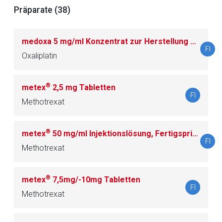
Präparate (38)
medoxa 5 mg/ml Konzentrat zur Herstellung einer Infusionslösung
FI
Oxaliplatin
®
metex
2,5 mg Tabletten
Aufruf einer externen Seite
FI
Methotrexat
Der von Ihnen aufgerufene Link öffnet eine externe Web-
®
metex
50 mg/ml Injektionslösung, Fertigspritze
Seite. Für die Inhalte der externen Web-Seite ist deren
FI
Methotrexat
Betreiber verantwortlich. Ebenso gelten dort ggf. andere
Datenschutzbestimmungen.
®
metex
7,5mg/-10mg Tabletten
FI
Zurück zur rote-liste.de
Zur Seite
Methotrexat