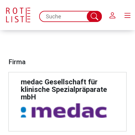
Schließen
spc.search.input.placeholder
Suche
abschicken
Firma
medac Gesellschaft für
klinische Spezialpräparate
mbH