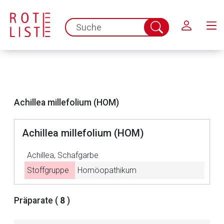
Schließen
spc.search.input.placeholder
Suche
abschicken
Achillea millefolium (HOM)
Achillea millefolium (HOM)
Achillea, Schafgarbe
Stoffgruppe
Homöopathikum
Aufruf einer externen Seite
Präparate (
8
)
Der von Ihnen aufgerufene Link öffnet eine externe Web-