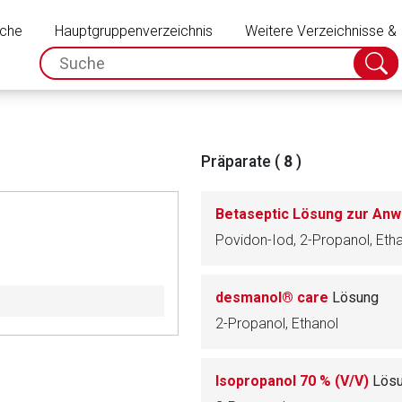
Schließen
uche
Hauptgruppenverzeichnis
Weitere Verzeichnisse &
spc.search.input.placeholder
Suche
absch
Präparate (
8
)
Betaseptic Lösung zur Anw
Povidon-Iod, 2-Propanol, Eth
desmanol® care
Lösung
2-Propanol, Ethanol
rnen Seite
Isopropanol 70 % (V/V)
Lös
ene Link öffnet eine externe Web-Seite. Für die Inhalte der exter