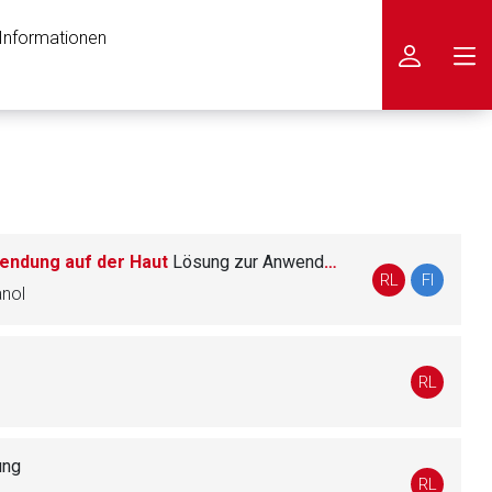
 Informationen
icken
endung auf der Haut
Lösung zur Anwendung auf der Haut
RL
FI
anol
RL
ung
RL
nen Web-Seite ist deren