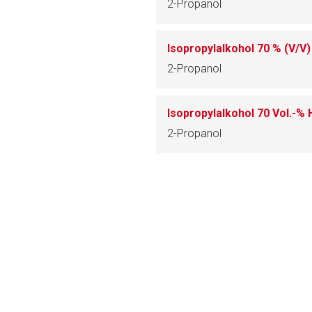
2-Propanol
ich. Ebenso gelten dort ggf. andere Datenschutzbestimmungen.
Isopropylalkohol 70 % (V/
Zurück zur rote-
2-Propanol
Isopropylalkohol 70 Vol.-
2-Propanol