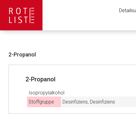
Details
2-Propanol
2-Propanol
Isopropylalkohol
Stoffgruppe
Desinfiziens, Desinfiziens
Aufruf einer exte
Der von Ihnen aufgeruf