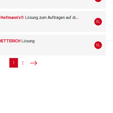
V) Hofmann's®
Lösung zum Auftragen auf die Haut und zur Bereitung von Umschlägen
liste.de
Zur Seite
RL
% HETTERICH
Lösung
RL
1
2