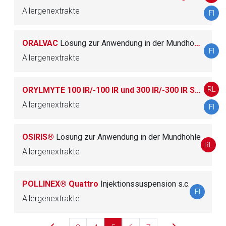
Allergenextrakte
Betreiber verantwortlich. Ebenso gelten dort ggf. andere
FI
Datenschutzbestimmungen.
ORALVAC
Lösung zur Anwendung in der Mundhöhle
FI
Zurück zur rote-liste.de
Zur Seite
Allergenextrakte
RL
ORYLMYTE 100 IR/-100 IR und 300 IR/-300 IR Sublingualtabletten
Allergenextrakte
FI
OSIRIS®
Lösung zur Anwendung in der Mundhöhle
RL
Allergenextrakte
POLLINEX® Quattro
Injektionssuspension s.c.
FI
Allergenextrakte