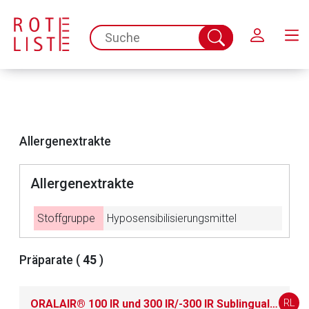
Schließen
spc.search.input.placeholder
Suche
abschicken
Allergenextrakte
Allergenextrakte
Stoffgruppe
Hyposensibilisierungsmittel
Aufruf einer externen Seite
Präparate (
45
)
Der von Ihnen aufgerufene Link öffnet eine externe Web-
RL
ORALAIR® 100 IR und 300 IR/-300 IR Sublingualtabletten
Seite. Für die Inhalte der externen Web-Seite ist deren