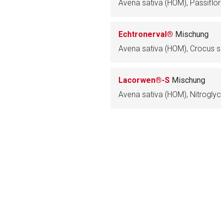
Avena sativa (HOM), Passiflor
ich. Ebenso gelten dort ggf. andere Datenschutzbestimmungen.
Echtronerval®
Mischung
Zurück zur rote-
Lacorwen®-S
Mischung