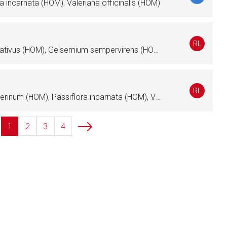
a incarnata (HOM), Valeriana officinalis (HOM)
liste.de
Zur Seite
RL
Avena sativa (HOM), Crocus sativus (HOM), Gelsemium sempervirens (HOM), Hypericum perforatum (HOM), Myristica fragrans (HOM), Passiflora incarnata (HOM)
RL
Avena sativa (HOM), Nitroglycerinum (HOM), Passiflora incarnata (HOM), Valeriana officinalis (HOM)
1
2
3
4