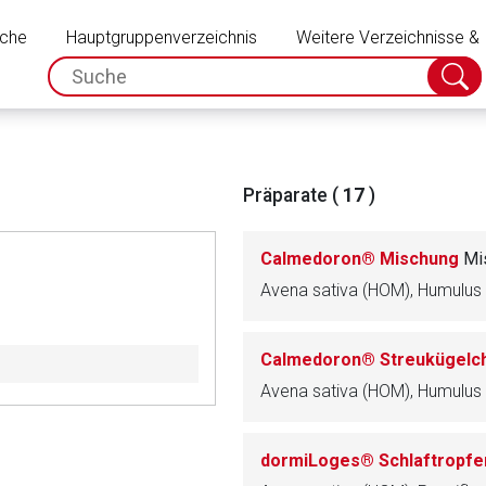
Schließen
uche
Hauptgruppenverzeichnis
Weitere Verzeichnisse &
spc.search.input.placeholder
Suche
absch
Präparate (
17
)
Calmedoron® Mischung
Mi
Calmedoron® Streukügelc
rnen Seite
dormiLoges® Schlaftropf
ene Link öffnet eine externe Web-Seite. Für die Inhalte der exter