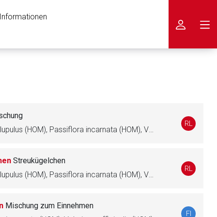
 Informationen
icken
schung
RL
Avena sativa (HOM), Humulus lupulus (HOM), Passiflora incarnata (HOM), Valeriana officinalis (HOM), Coffea arabica (HOM)
hen
Streukügelchen
RL
Avena sativa (HOM), Humulus lupulus (HOM), Passiflora incarnata (HOM), Valeriana officinalis (HOM), Coffea arabica (HOM)
en
Mischung zum Einnehmen
FI
nen Web-Seite ist deren