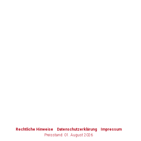
to-
top-
Zurück zur rote-liste.de
Zur Seite
text
Rechtliche Hinweise
Datenschutzerklärung
Impressum
Preisstand: 01. August 2026