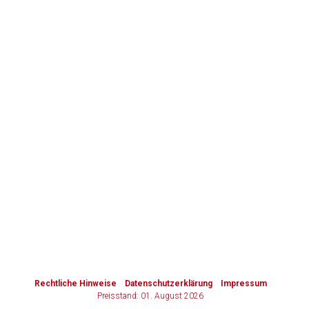
to-
top-
Zurück zur rote-liste.de
Zur Seite
text
Rechtliche Hinweise
Datenschutzerklärung
Impressum
Preisstand: 01. August 2026