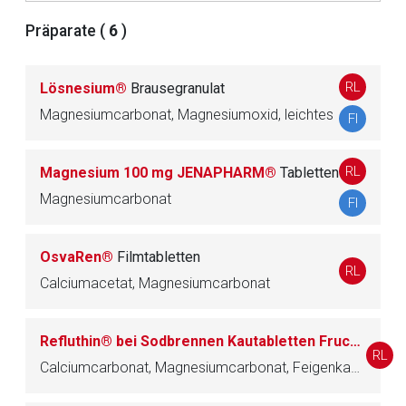
Der von Ihnen aufgerufene Link öffnet eine externe Web-
Präparate (
6
)
Seite. Für die Inhalte der externen Web-Seite ist deren
Betreiber verantwortlich. Ebenso gelten dort ggf. andere
RL
Lösnesium®
Brausegranulat
Datenschutzbestimmungen.
Magnesiumcarbonat, Magnesiumoxid, leichtes
FI
Zurück zur rote-liste.de
Zur Seite
RL
Magnesium 100 mg JENAPHARM®
Tabletten
Magnesiumcarbonat
FI
OsvaRen®
Filmtabletten
RL
Calciumacetat, Magnesiumcarbonat
Refluthin® bei Sodbrennen Kautabletten Frucht/-Minze
RL
Calciumcarbonat, Magnesiumcarbonat, Feigenkaktus-Extrakt