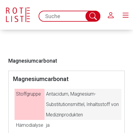
Schließen
spc.search.input.placeholder
Suche
abschicken
Magnesiumcarbonat
Magnesiumcarbonat
Stoffgruppe
Antacidum, Magnesium-
Substitutionsmittel, Inhaltsstoff von
Medizinprodukten
Aufruf einer externen Seite
Hämodialyse
ja