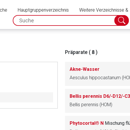
Schließen
uche
Hauptgruppenverzeichnis
Weitere Verzeichnisse &
spc.search.input.placeholder
Suche
absch
Präparate (
8
)
Akne-Wasser
Bellis perennis D6/-D12/-C
Bellis perennis (HOM)
rnen Seite
Phytocortal® N
Mischung fl
ene Link öffnet eine externe Web-Seite. Für die Inhalte der exter