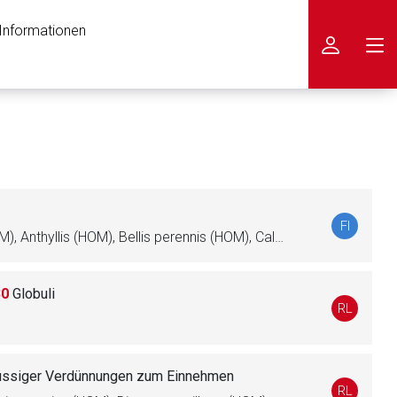
 Informationen
icken
FI
Aesculus hippocastanum (HOM), Anthyllis (HOM), Bellis perennis (HOM), Calendula officinalis (HOM), Cutis (HOM), Echinacea (HOM), Funiculus umbilicalis (HOM), Placenta (HOM), Ren (HOM), Tropaeolum (HOM)
30
Globuli
RL
üssiger Verdünnungen zum Einnehmen
RL
nen Web-Seite ist deren