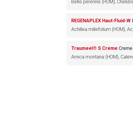
Bellis perennis (HOM), Chelid
ich. Ebenso gelten dort ggf. andere Datenschutzbestimmungen.
REGENAPLEX Haut-Fluid-W
Zurück zur rote-
Traumeel® S Creme
Creme