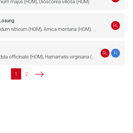
onium majus (HOM), Dioscorea villosa (HOM)
Lösung
liste.de
Zur Seite
RL
Achillea millefolium (HOM), Acidum nitricum (HOM), Arnica montana (HOM), Artemisia abrotanum (HOM), Bellis perennis (HOM), Carbo animalis (HOM), Echinacea angustifolia (HOM), Hamamelis virginiana (HOM), Chamomilla recutita (HOM), Nasturtium officinale (HOM)
RL
FI
Arnica montana (HOM), Calendula officinalis (HOM), Hamamelis virginiana (HOM), Echinacea angustifolia (HOM), Echinacea purpurea (HOM), Chamomilla recutita (HOM), Symphytum officinale (HOM), Bellis perennis (HOM), Hypericum perforatum (HOM), Achillea millefolium (HOM), Aconitum napellus (HOM), Atropa belladonna (HOM), Mercurius solubilis Hahnemanni (HOM), Hepar sulfuris (HOM)
1
2