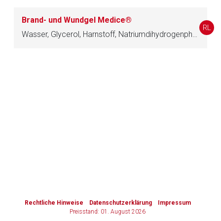
Brand- und Wundgel Medice®
Zurück zur rote-liste.de
Zur Seite
RL
Wasser, Glycerol, Harnstoff, Natriumdihydrogenphosphat, Natriummonohydrogenphosphat, Natriumalginat, Macrogollaurylether, Benzethoniumchlorid, Kaliumsorbat
to-
top-
text
Rechtliche Hinweise
Datenschutzerklärung
Impressum
Preisstand: 01. August 2026