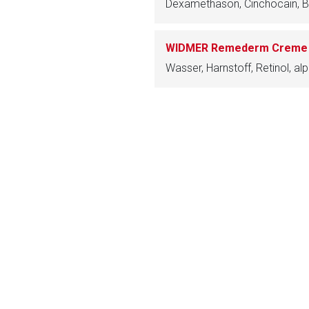
Dexamethason, Cinchocain, B
ich. Ebenso gelten dort ggf. andere Datenschutzbestimmungen.
WIDMER Remederm Creme
Zurück zur rote-