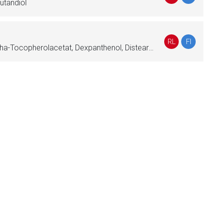
utandiol
liste.de
Zur Seite
RL
FI
Wasser, Harnstoff, Retinol, alpha-Tocopherolacetat, Dexpanthenol, Distearylhydrogencitrat, Pentaerythritderivate, Glycerololeat, Aluminiumhydroxiddistearat, Propylenglycol, Sorbitansesquioleat, Wachs, gebleichtes, Hartparaffin, Vaselin, weißes, Paraffin, dünnflüssiges, Macrogol, Glycerolmonostearat, Isopropylmyristat, Decyloleat, Dibutyladipat, Butandiol, Sorbitol, Milchsäure