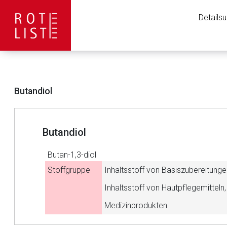
Details
Butandiol
Butandiol
Butan-1,3-diol
Stoffgruppe
Inhaltsstoff von Basiszubereitunge
Inhaltsstoff von Hautpflegemitteln,
Aufruf einer exte
Medizinprodukten
Der von Ihnen aufgeruf