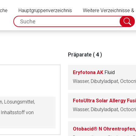
Schließen
uche
Hauptgruppenverzeichnis
Weitere Verzeichnisse &
spc.search.input.placeholder
Suche
absch
Präparate (
4
)
Eryfotona AK
Fluid
FotoUltra Solar Allergy Fusi
n, Lösungsmittel,
 Inhaltsstoff von
rnen Seite
Otobacid® N Ohrentropfen
ene Link öffnet eine externe Web-Seite. Für die Inhalte der exter