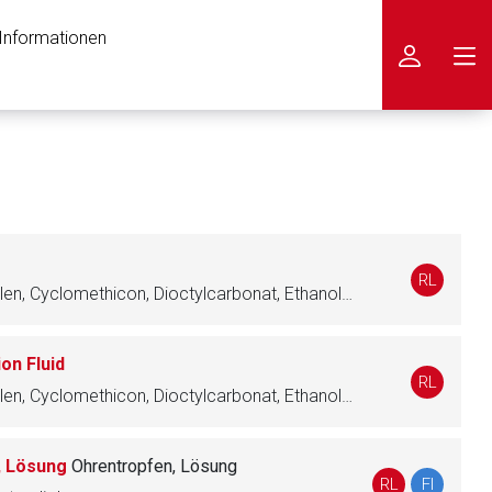
 Informationen
icken
RL
Wasser, Dibutyladipat, Octocrilen, Cyclomethicon, Dioctylcarbonat, Ethanol, vergällt, Titandioxid, Avobenzon, Cyclohexasiloxan, Bemotrizinol, Butandiol, Macrogol-30-dipolyhydroxystearat, Nylon, Dimeticon, Dimeticon, pegyliert, Natriumchlorid, Phenoxyethanol, Siliciumdioxid, hochdispers, Disteardimoniumhectorit, alpha-Tocopherolacetat, Glycerolstearat, Parfüm, Bisabolol, Edetinsäure, Ethylhexylglycerol, Panthenol, Macrogol, alpha-Tocopherol, Phosphatidylcholin, Plankton-Extrakt, Palmitoylascorbinsäure, Ascorbinsäure, Citronensäure
on Fluid
RL
Wasser, Dibutyladipat, Octocrilen, Cyclomethicon, Dioctylcarbonat, Ethanol, vergällt, Titandioxid, Avobenzon, Cyclohexasiloxan, Bemotrizinol, Butandiol, Macrogol-30-dipolyhydroxystearat, Nylon, Dimeticon, pegyliert, Ectoin, Natriumchlorid, Phenoxyethanol, Siliciumdioxid, hochdispers, Disteardimoniumhectorit, alpha-Tocopherolacetat, Glycerolstearat, Dimeticon, Parfüm, Bisabolol, Edetinsäure, Ethylhexylglycerol, Panthenol, Macrogol, alpha-Tocopherol, Palmitoylascorbinsäure, Ascorbinsäure, Citronensäure
, Lösung
Ohrentropfen, Lösung
RL
FI
nen Web-Seite ist deren