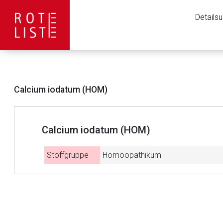
Details
Calcium iodatum (HOM)
Calcium iodatum (HOM)
Stoffgruppe
Homöopathikum
to-
Aufruf einer exte
top-
text
Der von Ihnen aufgeruf