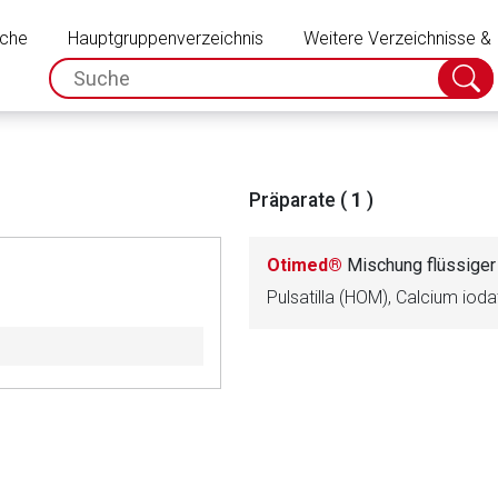
Schließen
uche
Hauptgruppenverzeichnis
Weitere Verzeichnisse &
spc.search.input.placeholder
Suche
absch
Präparate (
1
)
Otimed®
Mischung flüssige
Pulsatilla (HOM), Calcium io
rnen Seite
ene Link öffnet eine externe Web-Seite. Für die Inhalte der exter