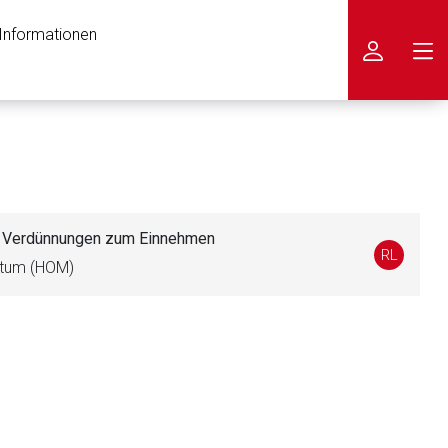
 Informationen
icken
r Verdünnungen zum Einnehmen
RL
datum (HOM)
nen Web-Seite ist deren