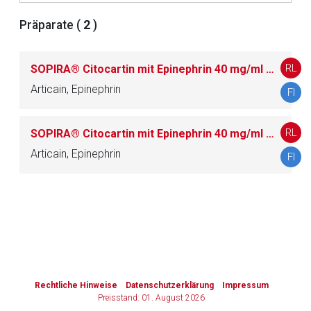
Präparate (
2
)
Zurück zur rote-liste.de
Zur Seite
RL
SOPIRA® Citocartin mit Epinephrin 40 mg/ml + 10 Mikrogramm/ml Injektionslösung
Articain, Epinephrin
FI
RL
SOPIRA® Citocartin mit Epinephrin 40 mg/ml + 5 Mikrogramm/ml Injektionslösung
Articain, Epinephrin
FI
to-
top-
text
Rechtliche Hinweise
Datenschutzerklärung
Impressum
Preisstand: 01. August 2026