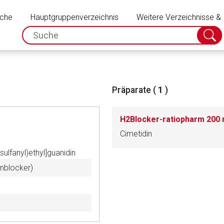
Schließen
uche
Hauptgruppenverzeichnis
Weitere Verzeichnisse &
spc.search.input.placeholder
Suche
absch
Präparate (
1
)
H2Blocker-ratiopharm 200 
Cimetidin
ulfanyl)ethyl]guanidin
nblocker)
rnen Seite
ene Link öffnet eine externe Web-Seite. Für die Inhalte der exter