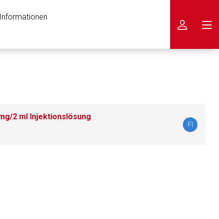
 Informationen
icken
mg/2 ml Injektionslösung
FI
nen Web-Seite ist deren