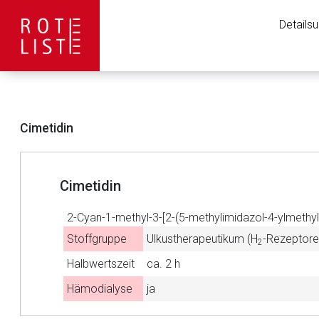
Details
Cimetidin
Cimetidin
2-Cyan-1-methyl-3-[2-(5-methylimidazol-4-ylmethyls
Stoffgruppe
Ulkustherapeutikum (H
-Rezeptore
2
Halbwertszeit
ca. 2 h
Aufruf einer exte
Hämodialyse
ja
Der von Ihnen aufgeruf