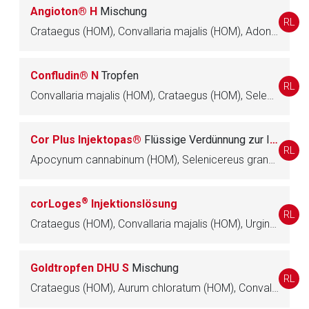
Seite. Für die Inhalte der externen Web-Seite ist deren
Angioton® H
Mischung
RL
Betreiber verantwortlich. Ebenso gelten dort ggf. andere
Crataegus (HOM), Convallaria majalis (HOM), Adonis vernalis (HOM), Selenicereus grandiflorus (HOM), Lobelia inflata (HOM), Aether sulfuricus (HOM)
Datenschutzbestimmungen.
Confludin® N
Tropfen
Zurück zur rote-liste.de
Zur Seite
RL
Convallaria majalis (HOM), Crataegus (HOM), Selenicereus grandiflorus (HOM), Spigelia anthelmia (HOM), Urginea maritima (HOM)
Cor Plus Injektopas®
Flüssige Verdünnung zur Injektion
RL
Apocynum cannabinum (HOM), Selenicereus grandiflorus (HOM), Convallaria majalis (HOM), Prunus laurocerasus (HOM), Strophanthus gratus (HOM)
®
corLoges
Injektionslösung
RL
Crataegus (HOM), Convallaria majalis (HOM), Urginea maritima (HOM), Lachesis (HOM)
Goldtropfen DHU S
Mischung
RL
Crataegus (HOM), Aurum chloratum (HOM), Convallaria majalis (HOM), Strychnos ignatii (HOM), Arnica montana (HOM)