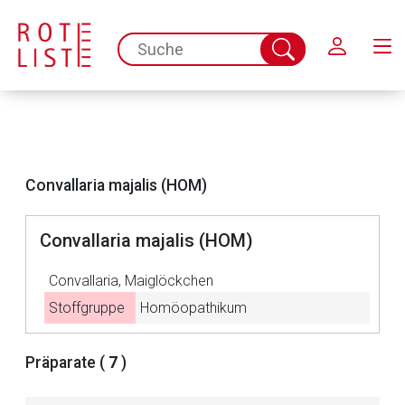
Schließen
spc.search.input.placeholder
Suche
abschicken
Convallaria majalis (HOM)
Convallaria majalis (HOM)
Convallaria, Maiglöckchen
Stoffgruppe
Homöopathikum
Aufruf einer externen Seite
Präparate (
7
)
Der von Ihnen aufgerufene Link öffnet eine externe Web-