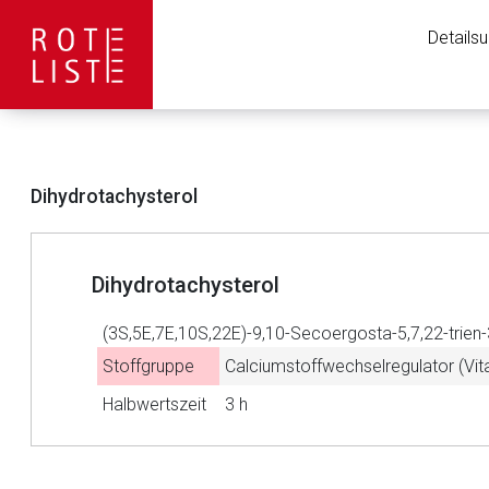
Details
Dihydrotachysterol
Dihydrotachysterol
(3S,5E,7E,10S,22E)-9,10-Secoergosta-5,7,22-trien-
Stoffgruppe
Calciumstoffwechselregulator (Vit
Halbwertszeit
3 h
Aufruf einer exte
to-
top-
Der von Ihnen aufgeruf