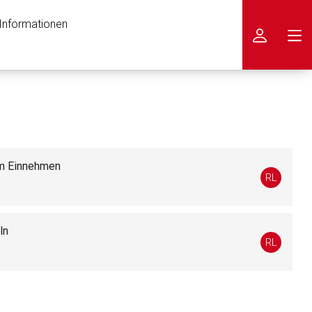
 Informationen
icken
m Einnehmen
RL
ln
RL
nen Web-Seite ist deren