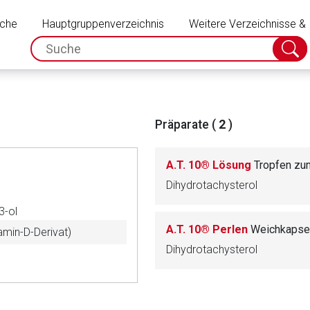
Schließen
uche
Hauptgruppenverzeichnis
Weitere Verzeichnisse &
spc.search.input.placeholder
Suche
absch
Präparate (
2
)
A.T. 10® Lösung
Tropfen zu
Dihydrotachysterol
3-ol
A.T. 10® Perlen
Weichkapse
amin-D-Derivat)
Dihydrotachysterol
rnen Seite
ene Link öffnet eine externe Web-Seite. Für die Inhalte der exter