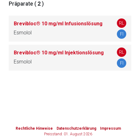
Präparate (
2
)
Zurück zur rote-liste.de
Zur Seite
RL
Brevibloc® 10 mg/ml Infusionslösung
Esmolol
FI
RL
Brevibloc® 10 mg/ml Injektionslösung
Esmolol
FI
to-
top-
text
Rechtliche Hinweise
Datenschutzerklärung
Impressum
Preisstand: 01. August 2026