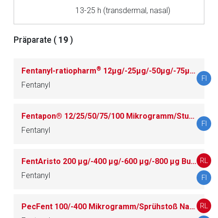
Der von Ihnen aufgerufene Link öffnet eine externe Web-
13-25 h (transdermal, nasal)
Seite. Für die Inhalte der externen Web-Seite ist deren
Betreiber verantwortlich. Ebenso gelten dort ggf. andere
Datenschutzbestimmungen.
Präparate (
19
)
Zurück zur rote-liste.de
Zur Seite
®
Fentanyl-ratiopharm
12μg/-25μg/-50μg/-75μg/-100μg pro Stunde transdermales Matrixpflaster
FI
Fentanyl
Fentapon® 12/25/50/75/100 Mikrogramm/Stunde transdermales Pflaster
FI
Fentanyl
RL
FentAristo 200 μg/-400 μg/-600 μg/-800 μg Buccalfilm
Fentanyl
FI
RL
PecFent 100/-400 Mikrogramm/Sprühstoß Nasenspray, Lösung