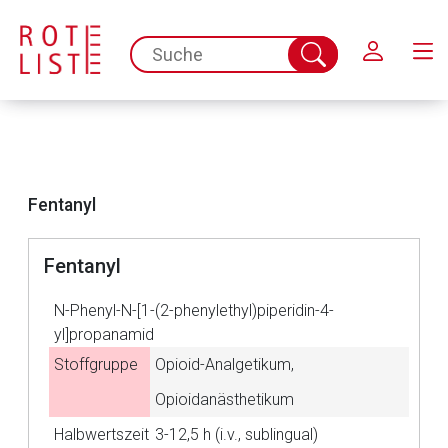
Schließen
spc.search.input.placeholder
Suche
abschicken
Fentanyl
Fentanyl
N-Phenyl-N-[1-(2-phenylethyl)piperidin-4-
yl]propanamid
Stoffgruppe
Opioid-Analgetikum,
Aufruf einer externen Seite
Opioidanästhetikum
Halbwertszeit
3-12,5 h (i.v., sublingual)