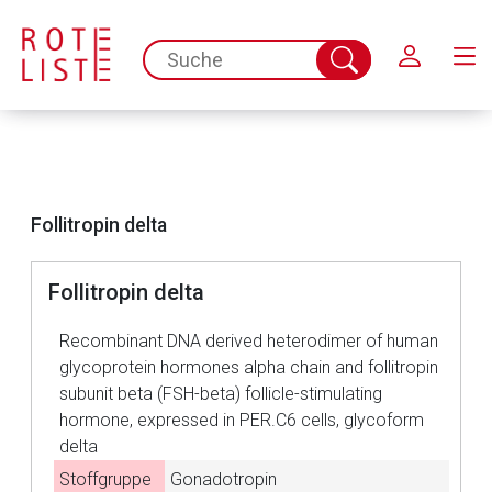
Schließen
spc.search.input.placeholder
Suche
abschicken
Follitropin delta
Follitropin delta
Aufruf einer externen Seite
Recombinant DNA derived heterodimer of human
glycoprotein hormones alpha chain and follitropin
Der von Ihnen aufgerufene Link öffnet eine externe Web-
subunit beta (FSH-beta) follicle-stimulating
Seite. Für die Inhalte der externen Web-Seite ist deren
hormone, expressed in PER.C6 cells, glycoform
Betreiber verantwortlich. Ebenso gelten dort ggf. andere
delta
Datenschutzbestimmungen.
Stoffgruppe
Gonadotropin