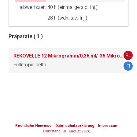
Halbwertszeit
40 h (einmalige s.c. Inj.)
Zurück zur rote-liste.de
Zur Seite
28 h (wdh. s.c. Inj.)
Präparate (
1
)
RL
REKOVELLE 12 Mikrogramm/0,36 ml/-36 Mikrogramm/1,08 ml/-72 Mikrogramm/2,16 ml Injektionslösung in einem Fertigpen
Follitropin delta
FI
to-
top-
text
Rechtliche Hinweise
Datenschutzerklärung
Impressum
Preisstand: 01. August 2026