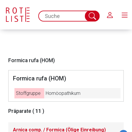
Schließen
spc.search.input.placeholder
Suche
abschicken
Formica rufa (HOM)
Formica rufa (HOM)
Stoffgruppe
Homöopathikum
Aufruf einer externen Seite
Präparate (
11
)
Der von Ihnen aufgerufene Link öffnet eine externe Web-
Arnica comp. / Formica (Ölige Einreibung)
Seite. Für die Inhalte der externen Web-Seite ist deren