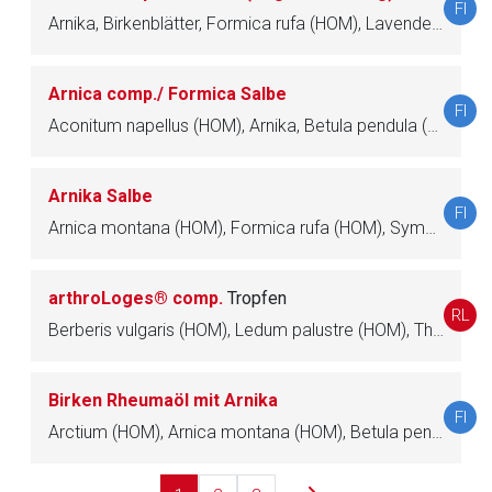
FI
Arnika, Birkenblätter, Formica rufa (HOM), Lavendelöl, Ringelblume, Rosmarinöl
Betreiber verantwortlich. Ebenso gelten dort ggf. andere
Datenschutzbestimmungen.
Arnica comp./ Formica Salbe
FI
Zurück zur rote-liste.de
Zur Seite
Aconitum napellus (HOM), Arnika, Betula pendula (HOM), Formica rufa (HOM), Mandragora autumnalis (HOM), Rosmarinöl
Arnika Salbe
FI
Arnica montana (HOM), Formica rufa (HOM), Symphytum officinale (HOM)
arthroLoges® comp.
Tropfen
RL
Berberis vulgaris (HOM), Ledum palustre (HOM), Thuja occidentalis (HOM), Toxicodendron quercifolium (HOM), Colchicum autumnale (HOM), Formica rufa (HOM), Lithium carbonicum (HOM)
Birken Rheumaöl mit Arnika
FI
Arctium (HOM), Arnica montana (HOM), Betula pendula (HOM), Formica rufa (HOM), Sternanisöl, Urtica (HOM)