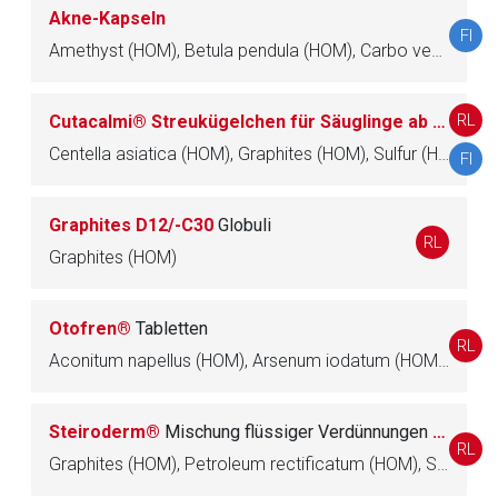
Betreiber verantwortlich. Ebenso gelten dort ggf. andere
Akne-Kapseln
Datenschutzbestimmungen.
FI
Amethyst (HOM), Betula pendula (HOM), Carbo vegetabilis (HOM), Cochlearia officinalis (HOM), Fenchelöl, Fucus vesiculosus (HOM), Fumaria officinalis (HOM), Graphites (HOM), Juniperus communis (HOM), Kümmelöl, Oxalis acetosella (HOM), Rhamnus frangula (HOM), Rosa (HOM), Tropaeolum (HOM), Urtica (HOM), Viola tricolor (HOM)
Zurück zur rote-liste.de
Zur Seite
RL
Cutacalmi® Streukügelchen für Säuglinge ab 6 Monate, Kleinkinder, Kinder, Jugendliche und Erwachsene
Centella asiatica (HOM), Graphites (HOM), Sulfur (HOM), Thuja occidentalis (HOM), Viola tricolor (HOM)
FI
Graphites D12/-C30
Globuli
RL
Graphites (HOM)
Otofren®
Tabletten
RL
Aconitum napellus (HOM), Arsenum iodatum (HOM), Aurum metallicum (HOM), Graphites (HOM), Hepar sulfuris (HOM), Phytolacca americana (HOM), Thuja occidentalis (HOM), Viola odorata (HOM)
Steiroderm®
Mischung flüssiger Verdünnungen zum Einnehmen
RL
Graphites (HOM), Petroleum rectificatum (HOM), Sulfur iodatum (HOM)