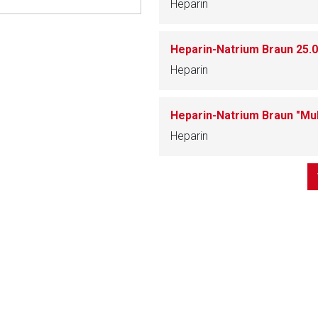
Heparin
ich. Ebenso gelten dort ggf. andere Datenschutzbestimmungen.
Heparin-Natrium Braun 25.00
Zurück zur rote-
Heparin
Heparin