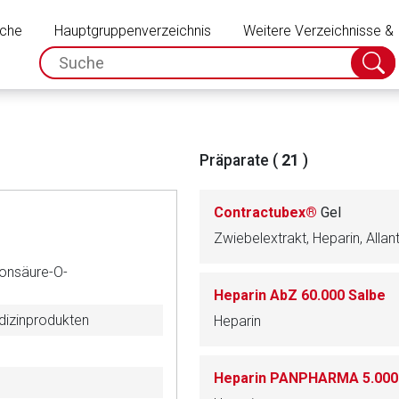
Schließen
uche
Hauptgruppenverzeichnis
Weitere Verzeichnisse &
spc.search.input.placeholder
Suche
absch
Präparate (
21
)
Contractubex®
Gel
Zwiebelextrakt, Heparin, Allan
ronsäure-O-
Heparin AbZ 60.000 Salbe
edizinprodukten
Heparin
rnen Seite
ene Link öffnet eine externe Web-Seite. Für die Inhalte der exter