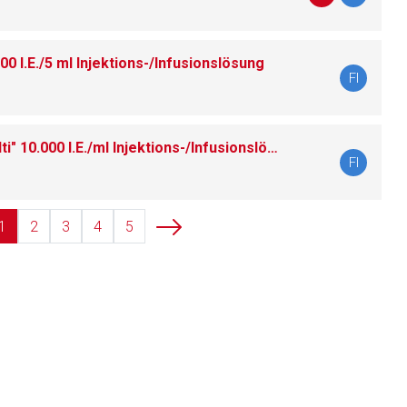
0 I.E./5 ml Injektions-/Infusionslösung
liste.de
Zur Seite
FI
Heparin-Natrium Braun "Multi" 10.000 I.E./ml Injektions-/Infusionslösung
FI
1
2
3
4
5