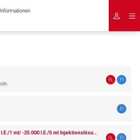
 Informationen
icken
RL
FI
toin
FI
Heparin PANPHARMA 5.000 I.E./1 ml/ -25.000 I.E./5 ml Injektionslösung
Injektionslösung
RL
FI
nen Web-Seite ist deren