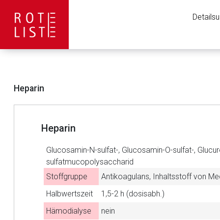
Details
Heparin
Heparin
Glucosamin-N-sulfat-, Glucosamin-O-sulfat-, Glucu
sulfatmucopolysaccharid
Stoffgruppe
Antikoagulans, Inhaltsstoff von M
Aufruf einer exte
Halbwertszeit
1,5-2 h (dosisabh.)
Hämodialyse
nein
Der von Ihnen aufgeruf