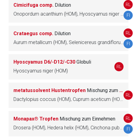
Seite. Für die Inhalte der externen Web-Seite ist deren
RL
Cimicifuga comp.
Dilution
Betreiber verantwortlich. Ebenso gelten dort ggf. andere
Onopordum acanthium (HOM), Hyoscyamus niger (HOM), Primelblüten, Kalanchoe (HOM), Cimicifuga racemosa (HOM), Leonurus cardiaca (HOM)
FI
Datenschutzbestimmungen.
RL
Crataegus comp.
Dilution
Zurück zur rote-liste.de
Zur Seite
Aurum metallicum (HOM), Selenicereus grandiflorus (HOM), Onopordum acanthium (HOM), Hyoscyamus niger (HOM), Primelblüten, Cor bovis (HOM), Crataegus (HOM)
FI
Hyoscyamus D6/-D12/-C30
Globuli
RL
Hyoscyamus niger (HOM)
metatussolvent Hustentropfen
Mischung zum Einnehmen
RL
Dactylopius coccus (HOM), Cuprum aceticum (HOM), Drosera (HOM), Hyoscyamus niger (HOM)
RL
Monapax® Tropfen
Mischung zum Einnehmen
Drosera (HOM), Hedera helix (HOM), Cinchona pubescens (HOM), Dactylopius coccus (HOM), Cuprum sulfuricum (HOM), Cephaelis ipecacuanha (HOM), Hyoscyamus niger (HOM)
FI