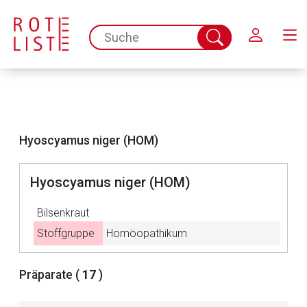
Schließen
spc.search.input.placeholder
Suche
abschicken
Hyoscyamus niger (HOM)
Hyoscyamus niger (HOM)
Bilsenkraut
Stoffgruppe
Homöopathikum
Aufruf einer externen Seite
Präparate (
17
)
Der von Ihnen aufgerufene Link öffnet eine externe Web-