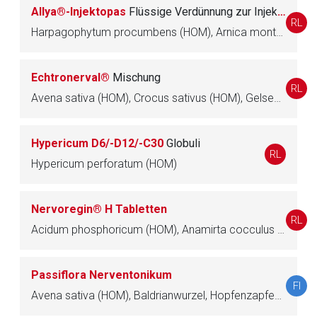
Seite. Für die Inhalte der externen Web-Seite ist deren
Allya®-Injektopas
Flüssige Verdünnung zur Injektion
RL
Betreiber verantwortlich. Ebenso gelten dort ggf. andere
Harpagophytum procumbens (HOM), Arnica montana (HOM), Hypericum perforatum (HOM), Bryonia (HOM), Symphytum officinale (HOM), Calcium phosphoricum (HOM), Acidum silicicum (HOM), Valeriana officinalis (HOM)
Datenschutzbestimmungen.
Echtronerval®
Mischung
Zurück zur rote-liste.de
Zur Seite
RL
Avena sativa (HOM), Crocus sativus (HOM), Gelsemium sempervirens (HOM), Hypericum perforatum (HOM), Myristica fragrans (HOM), Passiflora incarnata (HOM)
Hypericum D6/-D12/-C30
Globuli
RL
Hypericum perforatum (HOM)
Nervoregin® H Tabletten
RL
Acidum phosphoricum (HOM), Anamirta cocculus (HOM), Avena sativa (HOM), Hypericum perforatum (HOM), Passiflora incarnata (HOM)
Passiflora Nerventonikum
FI
Avena sativa (HOM), Baldrianwurzel, Hopfenzapfen, Hypericum perforatum (HOM), Passionsblumenkraut, Salix (HOM), Weißdornfrüchte