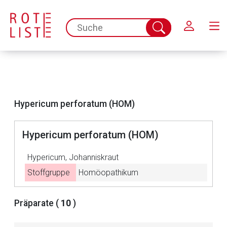
Schließen
spc.search.input.placeholder
Suche
abschicken
Hypericum perforatum (HOM)
Hypericum perforatum (HOM)
Hypericum, Johanniskraut
Stoffgruppe
Homöopathikum
Aufruf einer externen Seite
Präparate (
10
)
Der von Ihnen aufgerufene Link öffnet eine externe Web-